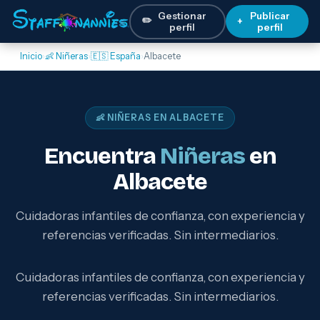
Gestionar
Publicar
✏️
+
perfil
perfil
Inicio
›
👶 Niñeras
›
🇪🇸 España
›
Albacete
👶 NIÑERAS EN ALBACETE
Encuentra
Niñeras
en
Albacete
Cuidadoras infantiles de confianza, con experiencia y
referencias verificadas. Sin intermediarios.
Cuidadoras infantiles de confianza, con experiencia y
referencias verificadas. Sin intermediarios.