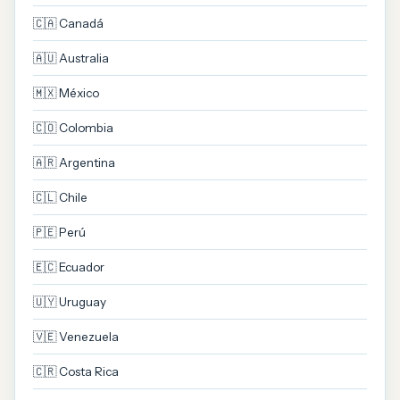
🇨🇦 Canadá
🇦🇺 Australia
🇲🇽 México
🇨🇴 Colombia
🇦🇷 Argentina
🇨🇱 Chile
🇵🇪 Perú
🇪🇨 Ecuador
🇺🇾 Uruguay
🇻🇪 Venezuela
🇨🇷 Costa Rica