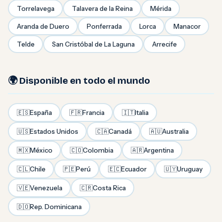
Torrelavega
Talavera de la Reina
Mérida
Aranda de Duero
Ponferrada
Lorca
Manacor
Telde
San Cristóbal de La Laguna
Arrecife
🌍 Disponible en todo el mundo
🇪🇸
España
🇫🇷
Francia
🇮🇹
Italia
🇺🇸
Estados Unidos
🇨🇦
Canadá
🇦🇺
Australia
🇲🇽
México
🇨🇴
Colombia
🇦🇷
Argentina
🇨🇱
Chile
🇵🇪
Perú
🇪🇨
Ecuador
🇺🇾
Uruguay
🇻🇪
Venezuela
🇨🇷
Costa Rica
🇩🇴
Rep. Dominicana