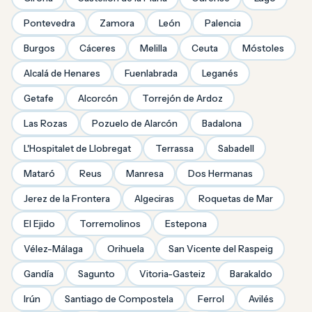
Pontevedra
Zamora
León
Palencia
Burgos
Cáceres
Melilla
Ceuta
Móstoles
Alcalá de Henares
Fuenlabrada
Leganés
Getafe
Alcorcón
Torrejón de Ardoz
Las Rozas
Pozuelo de Alarcón
Badalona
L'Hospitalet de Llobregat
Terrassa
Sabadell
Mataró
Reus
Manresa
Dos Hermanas
Jerez de la Frontera
Algeciras
Roquetas de Mar
El Ejido
Torremolinos
Estepona
Vélez-Málaga
Orihuela
San Vicente del Raspeig
Gandía
Sagunto
Vitoria-Gasteiz
Barakaldo
Irún
Santiago de Compostela
Ferrol
Avilés