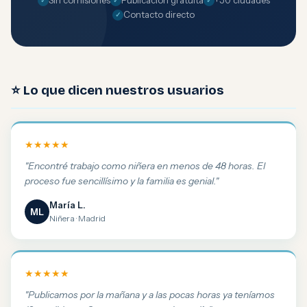
Sin comisiones
Publicación gratuita
+50 ciudades
Contacto directo
⭐ Lo que dicen nuestros usuarios
★★★★★
"Encontré trabajo como niñera en menos de 48 horas. El
proceso fue sencillísimo y la familia es genial."
María L.
ML
Niñera · Madrid
★★★★★
"Publicamos por la mañana y a las pocas horas ya teníamos