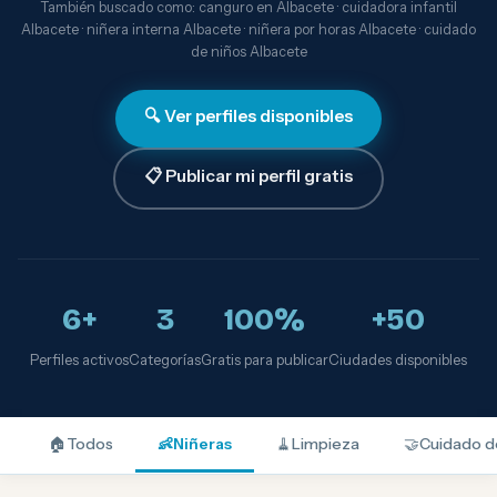
También buscado como: canguro en Albacete · cuidadora infantil
Albacete · niñera interna Albacete · niñera por horas Albacete · cuidado
de niños Albacete
🔍 Ver perfiles disponibles
📋 Publicar mi perfil gratis
6+
3
100%
+50
Perfiles activos
Categorías
Gratis para publicar
Ciudades disponibles
🏠
Todos
👶
Niñeras
🧹
Limpieza
🤝
Cuidado d