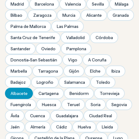
Madrid
Barcelona
Valencia
Sevilla
Málaga
Bilbao
Zaragoza
Murcia
Alicante
Granada
Palma de Mallorca
Las Palmas
Santa Cruz de Tenerife
Valladolid
Córdoba
Santander
Oviedo
Pamplona
Donostia-San Sebastián
Vigo
A Coruña
Marbella
Tarragona
Gijón
Elche
Ibiza
Badajoz
Logroño
Salamanca
Toledo
Albacete
Cartagena
Benidorm
Torrevieja
Fuengirola
Huesca
Teruel
Soria
Segovia
Ávila
Cuenca
Guadalajara
Ciudad Real
Jaén
Almería
Cádiz
Huelva
Lleida
Girona
Castellón de la Plana
Ourense
Lugo