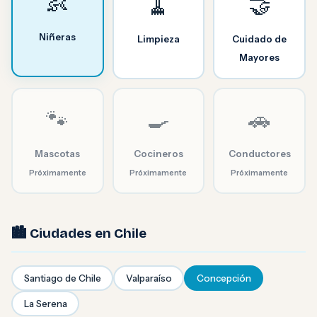
👶
🧹
🤝
Niñeras
Limpieza
Cuidado de
Mayores
🐾
🍳
🚗
Mascotas
Cocineros
Conductores
Próximamente
Próximamente
Próximamente
🏙️ Ciudades en Chile
Santiago de Chile
Valparaíso
Concepción
La Serena