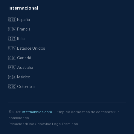
Internacional
🇪🇸 España
🇫🇷 Francia
🇮🇹 Italia
🇺🇸 Estados Unidos
🇨🇦 Canadá
🇦🇺 Australia
🇲🇽 México
🇨🇴 Colombia
© 2026
staffnannies.com
— Empleo doméstico de confianza · Sin
comisiones
Privacidad
Cookies
Aviso Legal
Términos