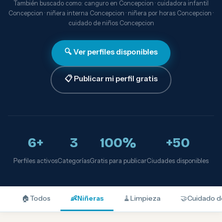
También buscado como: canguro en Concepcion · cuidadora infantil
Concepcion · niñera interna Concepcion · niñera por horas Concepcion ·
cuidado de niños Concepcion
🔍 Ver perfiles disponibles
📋 Publicar mi perfil gratis
6+
3
100%
+50
Perfiles activos
Categorías
Gratis para publicar
Ciudades disponibles
🏠
Todos
👶
Niñeras
🧹
Limpieza
🤝
Cuidado d