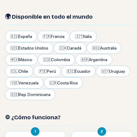
🌍 Disponible en todo el mundo
🇪🇸
España
🇫🇷
Francia
🇮🇹
Italia
🇺🇸
Estados Unidos
🇨🇦
Canadá
🇦🇺
Australia
🇲🇽
México
🇨🇴
Colombia
🇦🇷
Argentina
🇨🇱
Chile
🇵🇪
Perú
🇪🇨
Ecuador
🇺🇾
Uruguay
🇻🇪
Venezuela
🇨🇷
Costa Rica
🇩🇴
Rep. Dominicana
⚙️ ¿Cómo funciona?
1
2