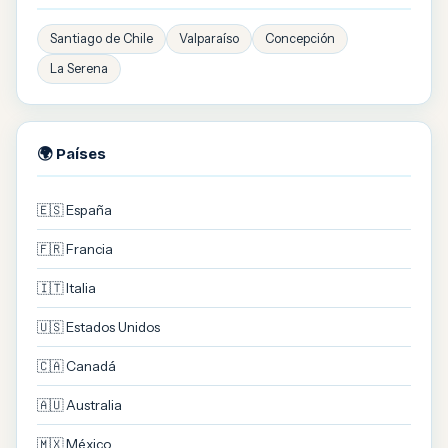
Santiago de Chile
Valparaíso
Concepción
La Serena
🌍 Países
🇪🇸 España
🇫🇷 Francia
🇮🇹 Italia
🇺🇸 Estados Unidos
🇨🇦 Canadá
🇦🇺 Australia
🇲🇽 México