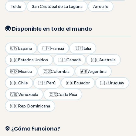
Telde
San Cristóbal de La Laguna
Arrecife
🌍 Disponible en todo el mundo
🇪🇸
España
🇫🇷
Francia
🇮🇹
Italia
🇺🇸
Estados Unidos
🇨🇦
Canadá
🇦🇺
Australia
🇲🇽
México
🇨🇴
Colombia
🇦🇷
Argentina
🇨🇱
Chile
🇵🇪
Perú
🇪🇨
Ecuador
🇺🇾
Uruguay
🇻🇪
Venezuela
🇨🇷
Costa Rica
🇩🇴
Rep. Dominicana
⚙️ ¿Cómo funciona?