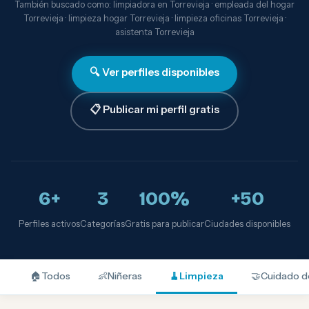
También buscado como: limpiadora en Torrevieja · empleada del hogar
Torrevieja · limpieza hogar Torrevieja · limpieza oficinas Torrevieja ·
asistenta Torrevieja
🔍 Ver perfiles disponibles
📋 Publicar mi perfil gratis
6+
3
100%
+50
Perfiles activos
Categorías
Gratis para publicar
Ciudades disponibles
🏠
Todos
👶
Niñeras
🧹
Limpieza
🤝
Cuidado d