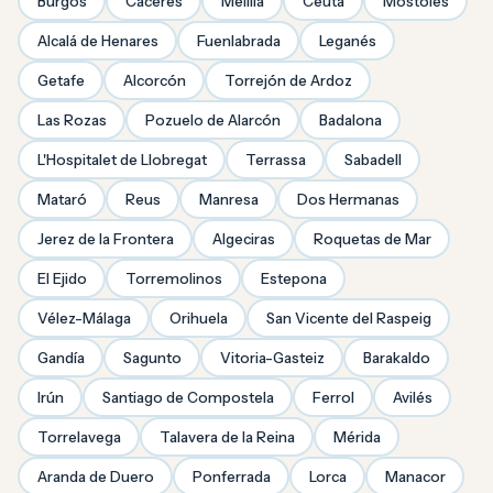
Burgos
Cáceres
Melilla
Ceuta
Móstoles
Alcalá de Henares
Fuenlabrada
Leganés
Getafe
Alcorcón
Torrejón de Ardoz
Las Rozas
Pozuelo de Alarcón
Badalona
L'Hospitalet de Llobregat
Terrassa
Sabadell
Mataró
Reus
Manresa
Dos Hermanas
Jerez de la Frontera
Algeciras
Roquetas de Mar
El Ejido
Torremolinos
Estepona
Vélez-Málaga
Orihuela
San Vicente del Raspeig
Gandía
Sagunto
Vitoria-Gasteiz
Barakaldo
Irún
Santiago de Compostela
Ferrol
Avilés
Torrelavega
Talavera de la Reina
Mérida
Aranda de Duero
Ponferrada
Lorca
Manacor