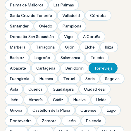
Palma de Mallorca
Las Palmas
Santa Cruz de Tenerife
Valladolid
Córdoba
Santander
Oviedo
Pamplona
Donostia-San Sebastián
Vigo
A Coruña
Marbella
Tarragona
Gijón
Elche
Ibiza
Badajoz
Logroño
Salamanca
Toledo
Albacete
Cartagena
Benidorm
Torrevieja
Fuengirola
Huesca
Teruel
Soria
Segovia
Ávila
Cuenca
Guadalajara
Ciudad Real
Jaén
Almería
Cádiz
Huelva
Lleida
Girona
Castellón de la Plana
Ourense
Lugo
Pontevedra
Zamora
León
Palencia