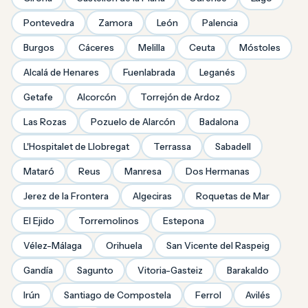
Pontevedra
Zamora
León
Palencia
Burgos
Cáceres
Melilla
Ceuta
Móstoles
Alcalá de Henares
Fuenlabrada
Leganés
Getafe
Alcorcón
Torrejón de Ardoz
Las Rozas
Pozuelo de Alarcón
Badalona
L'Hospitalet de Llobregat
Terrassa
Sabadell
Mataró
Reus
Manresa
Dos Hermanas
Jerez de la Frontera
Algeciras
Roquetas de Mar
El Ejido
Torremolinos
Estepona
Vélez-Málaga
Orihuela
San Vicente del Raspeig
Gandía
Sagunto
Vitoria-Gasteiz
Barakaldo
Irún
Santiago de Compostela
Ferrol
Avilés