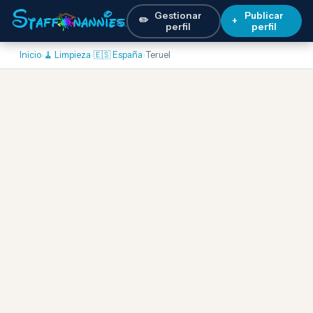
Gestionar
Publicar
✏️
+
perfil
perfil
Inicio
›
🧹 Limpieza
›
🇪🇸 España
›
Teruel