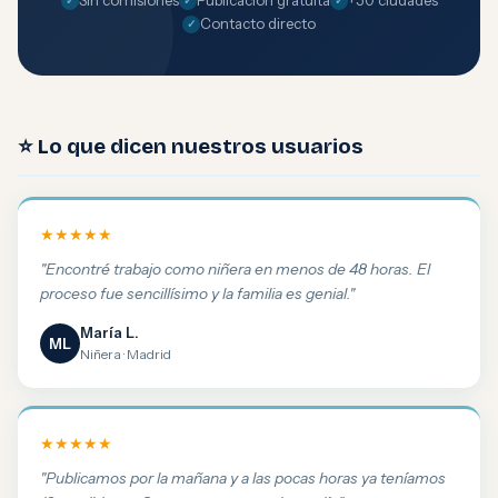
Sin comisiones
Publicación gratuita
+50 ciudades
Contacto directo
⭐ Lo que dicen nuestros usuarios
★★★★★
"Encontré trabajo como niñera en menos de 48 horas. El
proceso fue sencillísimo y la familia es genial."
María L.
ML
Niñera · Madrid
★★★★★
"Publicamos por la mañana y a las pocas horas ya teníamos