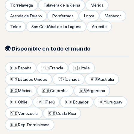
Torrelavega
Talavera de la Reina
Mérida
Aranda de Duero
Ponferrada
Lorca
Manacor
Telde
San Cristóbal de La Laguna
Arrecife
🌍 Disponible en todo el mundo
🇪🇸
España
🇫🇷
Francia
🇮🇹
Italia
🇺🇸
Estados Unidos
🇨🇦
Canadá
🇦🇺
Australia
🇲🇽
México
🇨🇴
Colombia
🇦🇷
Argentina
🇨🇱
Chile
🇵🇪
Perú
🇪🇨
Ecuador
🇺🇾
Uruguay
🇻🇪
Venezuela
🇨🇷
Costa Rica
🇩🇴
Rep. Dominicana