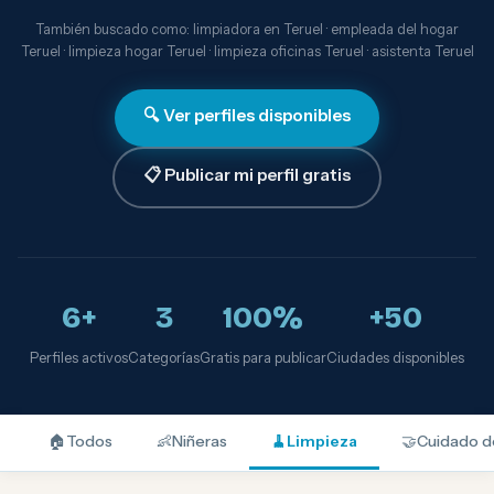
También buscado como: limpiadora en Teruel · empleada del hogar
Teruel · limpieza hogar Teruel · limpieza oficinas Teruel · asistenta Teruel
🔍 Ver perfiles disponibles
📋 Publicar mi perfil gratis
6+
3
100%
+50
Perfiles activos
Categorías
Gratis para publicar
Ciudades disponibles
🏠
Todos
👶
Niñeras
🧹
Limpieza
🤝
Cuidado d