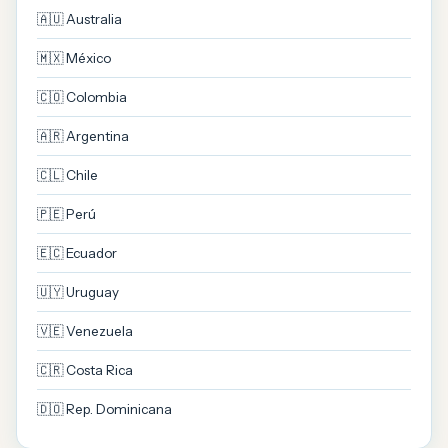
🇦🇺 Australia
🇲🇽 México
🇨🇴 Colombia
🇦🇷 Argentina
🇨🇱 Chile
🇵🇪 Perú
🇪🇨 Ecuador
🇺🇾 Uruguay
🇻🇪 Venezuela
🇨🇷 Costa Rica
🇩🇴 Rep. Dominicana