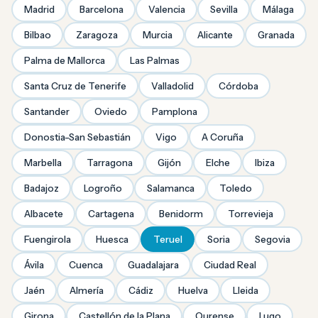
Madrid
Barcelona
Valencia
Sevilla
Málaga
Bilbao
Zaragoza
Murcia
Alicante
Granada
Palma de Mallorca
Las Palmas
Santa Cruz de Tenerife
Valladolid
Córdoba
Santander
Oviedo
Pamplona
Donostia-San Sebastián
Vigo
A Coruña
Marbella
Tarragona
Gijón
Elche
Ibiza
Badajoz
Logroño
Salamanca
Toledo
Albacete
Cartagena
Benidorm
Torrevieja
Fuengirola
Huesca
Teruel
Soria
Segovia
Ávila
Cuenca
Guadalajara
Ciudad Real
Jaén
Almería
Cádiz
Huelva
Lleida
Girona
Castellón de la Plana
Ourense
Lugo