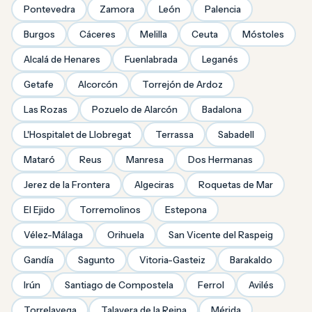
Pontevedra
Zamora
León
Palencia
Burgos
Cáceres
Melilla
Ceuta
Móstoles
Alcalá de Henares
Fuenlabrada
Leganés
Getafe
Alcorcón
Torrejón de Ardoz
Las Rozas
Pozuelo de Alarcón
Badalona
L'Hospitalet de Llobregat
Terrassa
Sabadell
Mataró
Reus
Manresa
Dos Hermanas
Jerez de la Frontera
Algeciras
Roquetas de Mar
El Ejido
Torremolinos
Estepona
Vélez-Málaga
Orihuela
San Vicente del Raspeig
Gandía
Sagunto
Vitoria-Gasteiz
Barakaldo
Irún
Santiago de Compostela
Ferrol
Avilés
Torrelavega
Talavera de la Reina
Mérida