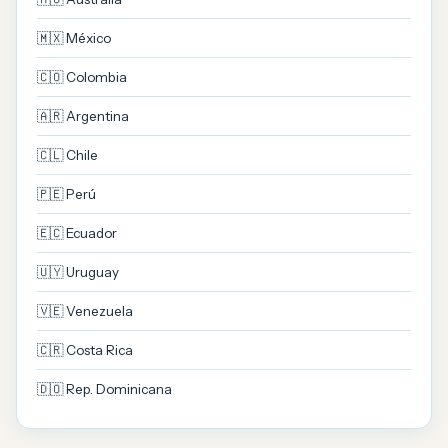
🇲🇽 México
🇨🇴 Colombia
🇦🇷 Argentina
🇨🇱 Chile
🇵🇪 Perú
🇪🇨 Ecuador
🇺🇾 Uruguay
🇻🇪 Venezuela
🇨🇷 Costa Rica
🇩🇴 Rep. Dominicana