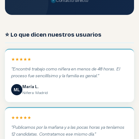
Contacto directo
⭐ Lo que dicen nuestros usuarios
★★★★★
"Encontré trabajo como niñera en menos de 48 horas. El
proceso fue sencillísimo y la familia es genial."
María L.
ML
Niñera · Madrid
★★★★★
"Publicamos por la mañana y a las pocas horas ya teníamos
12 candidatas. Contratamos ese mismo día."