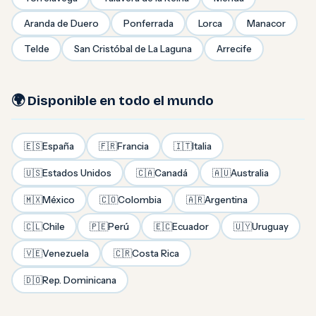
Aranda de Duero
Ponferrada
Lorca
Manacor
Telde
San Cristóbal de La Laguna
Arrecife
🌍 Disponible en todo el mundo
🇪🇸
España
🇫🇷
Francia
🇮🇹
Italia
🇺🇸
Estados Unidos
🇨🇦
Canadá
🇦🇺
Australia
🇲🇽
México
🇨🇴
Colombia
🇦🇷
Argentina
🇨🇱
Chile
🇵🇪
Perú
🇪🇨
Ecuador
🇺🇾
Uruguay
🇻🇪
Venezuela
🇨🇷
Costa Rica
🇩🇴
Rep. Dominicana