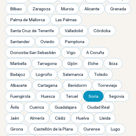
Bilbao
Zaragoza
Murcia
Alicante
Granada
Palma de Mallorca
Las Palmas
Santa Cruz de Tenerife
Valladolid
Córdoba
Santander
Oviedo
Pamplona
Donostia-San Sebastián
Vigo
A Coruña
Marbella
Tarragona
Gijón
Elche
Ibiza
Badajoz
Logroño
Salamanca
Toledo
Albacete
Cartagena
Benidorm
Torrevieja
Fuengirola
Huesca
Teruel
Soria
Segovia
Ávila
Cuenca
Guadalajara
Ciudad Real
Jaén
Almería
Cádiz
Huelva
Lleida
Girona
Castellón de la Plana
Ourense
Lugo