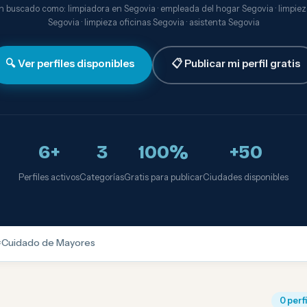
 buscado como: limpiadora en Segovia · empleada del hogar Segovia · limpie
Segovia · limpieza oficinas Segovia · asistenta Segovia
🔍 Ver perfiles disponibles
📋 Publicar mi perfil gratis
6+
3
100%
+50
Perfiles activos
Categorías
Gratis para publicar
Ciudades disponibles

Cuidado de Mayores
0 perf