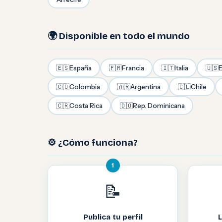
🌍 Disponible en todo el mundo
🇪🇸
España
🇫🇷
Francia
🇮🇹
Italia
🇺🇸
E
🇨🇴
Colombia
🇦🇷
Argentina
🇨🇱
Chile
🇨🇷
Costa Rica
🇩🇴
Rep. Dominicana
⚙️ ¿Cómo funciona?
1
📝
Publica tu perfil
L