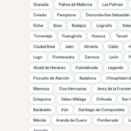
Granada
Palma de Mallorca
Las Palmas
Oviedo
Pamplona
Donostia-San Sebastián
Elche
Ibiza
Badajoz
Logroño
Sal
Torrevieja
Fuengirola
Huesca
Teruel
Ciudad Real
Jaén
Almería
Cádiz
H
Lugo
Pontevedra
Zamora
León
P
Alcalá de Henares
Fuenlabrada
Leganés
Pozuelo de Alarcón
Badalona
L'Hospitalet 
Manresa
Dos Hermanas
Jerez de la Fronte
Estepona
Vélez-Málaga
Orihuela
San 
Barakaldo
Irún
Santiago de Compostela
Mérida
Aranda de Duero
Ponferrada
L
Arrecife