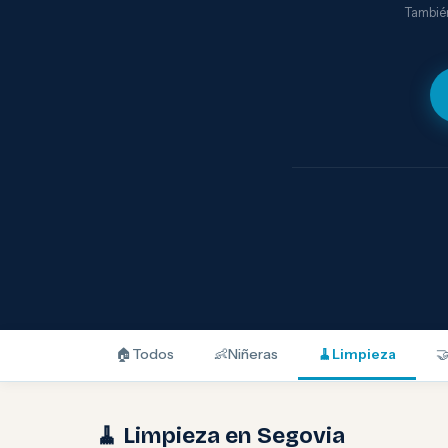
También
🏠
Todos
👶
Niñeras
🧹
Limpieza

🧹 Limpieza en Segovia