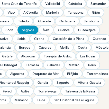
Santa Cruz de Tenerife
Valladolid
Córdoba
Santander
Vigo
A Coruña
Marbella
Tarragona
Gijón
amanca
Toledo
Albacete
Cartagena
Benidorm
Soria
Segovia
Ávila
Cuenca
Guadalajara
uelva
Lleida
Girona
Castellón de la Plana
Ourense
alencia
Burgos
Cáceres
Melilla
Ceuta
Móstole
Getafe
Alcorcón
Torrejón de Ardoz
Las Rozas
de Llobregat
Terrassa
Sabadell
Mataró
Reus
ra
Algeciras
Roquetas de Mar
El Ejido
Torremolinos
Vicente del Raspeig
Gandía
Sagunto
Vitoria-Gasteiz
Ferrol
Avilés
Torrelavega
Talavera de la Reina
orca
Manacor
Telde
San Cristóbal de La Laguna