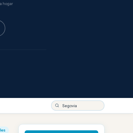
za hogar
iles