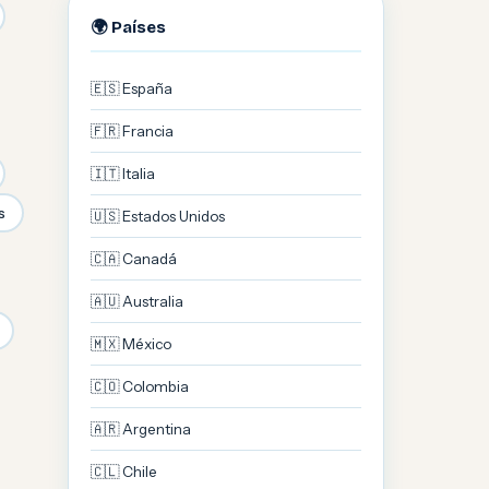
🌍 Países
🇪🇸 España
🇫🇷 Francia
🇮🇹 Italia
s
🇺🇸 Estados Unidos
🇨🇦 Canadá
🇦🇺 Australia
🇲🇽 México
🇨🇴 Colombia
🇦🇷 Argentina
🇨🇱 Chile