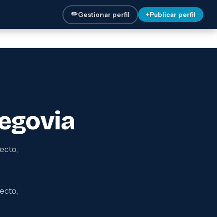
✏️
Gestionar perfil
+
Publicar perfil
egovia
ecto,
ecto,