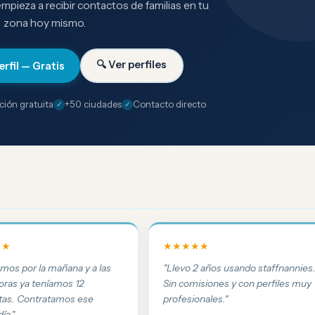
 empieza a recibir contactos de familias en tu
zona hoy mismo.
🔍 Ver perfiles
erfil — Gratis
ción gratuita
+50 ciudades
Contacto directo
★★
★★★★★
amos por la mañana y a las
"Llevo 2 años usando staffnannies
oras ya teníamos 12
Sin comisiones y con perfiles muy
tas. Contratamos ese
profesionales."
ía."