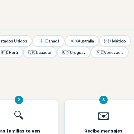
stados Unidos
🇨🇦
Canadá
🇦🇺
Australia
🇲🇽
México
🇵🇪
Perú
🇪🇨
Ecuador
🇺🇾
Uruguay
🇻🇪
Venezuela
2
3
🔍
✉️
as familias te ven
Recibe mensajes