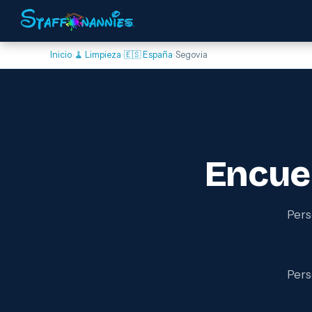
Inicio
›
🧹 Limpieza
›
🇪🇸 España
›
Segovia
Encue
Pers
Pers