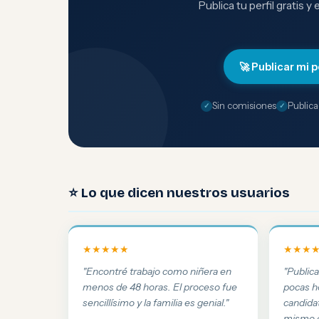
Publica tu perfil gratis y
🚀 Publicar mi p
Sin comisiones
Publica
⭐ Lo que dicen nuestros usuarios
★★★★★
★★★
"Encontré trabajo como niñera en
"Public
menos de 48 horas. El proceso fue
pocas h
sencillísimo y la familia es genial."
candida
mismo d