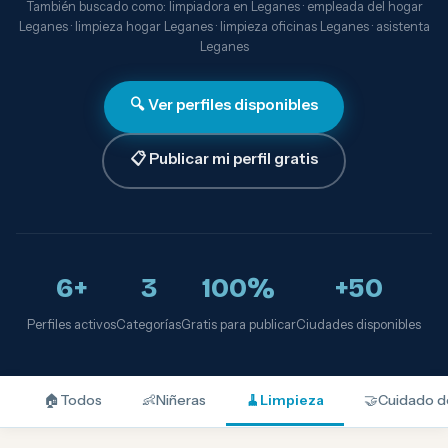
También buscado como: limpiadora en Leganes · empleada del hogar
Leganes · limpieza hogar Leganes · limpieza oficinas Leganes · asistenta
Leganes
🔍 Ver perfiles disponibles
📋 Publicar mi perfil gratis
6+
3
100%
+50
Perfiles activos
Categorías
Gratis para publicar
Ciudades disponibles
🏠
Todos
👶
Niñeras
🧹
Limpieza
🤝
Cuidado d