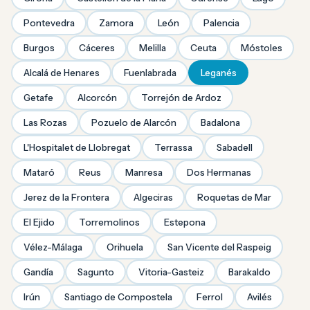
Pontevedra
Zamora
León
Palencia
Burgos
Cáceres
Melilla
Ceuta
Móstoles
Alcalá de Henares
Fuenlabrada
Leganés
Getafe
Alcorcón
Torrejón de Ardoz
Las Rozas
Pozuelo de Alarcón
Badalona
L'Hospitalet de Llobregat
Terrassa
Sabadell
Mataró
Reus
Manresa
Dos Hermanas
Jerez de la Frontera
Algeciras
Roquetas de Mar
El Ejido
Torremolinos
Estepona
Vélez-Málaga
Orihuela
San Vicente del Raspeig
Gandía
Sagunto
Vitoria-Gasteiz
Barakaldo
Irún
Santiago de Compostela
Ferrol
Avilés