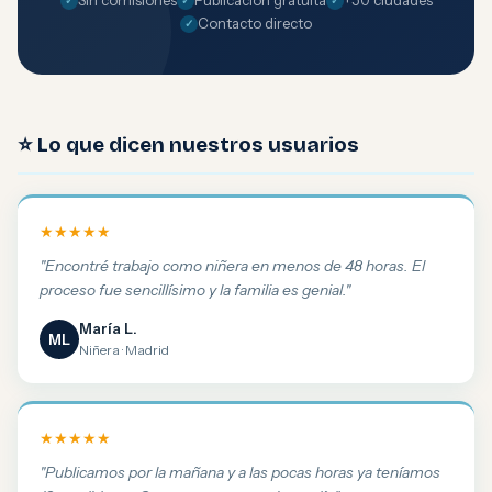
Sin comisiones
Publicación gratuita
+50 ciudades
Contacto directo
⭐ Lo que dicen nuestros usuarios
★★★★★
"Encontré trabajo como niñera en menos de 48 horas. El
proceso fue sencillísimo y la familia es genial."
María L.
ML
Niñera · Madrid
★★★★★
"Publicamos por la mañana y a las pocas horas ya teníamos