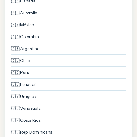
🇨🇦 Canadá
🇦🇺 Australia
🇲🇽 México
🇨🇴 Colombia
🇦🇷 Argentina
🇨🇱 Chile
🇵🇪 Perú
🇪🇨 Ecuador
🇺🇾 Uruguay
🇻🇪 Venezuela
🇨🇷 Costa Rica
🇩🇴 Rep. Dominicana