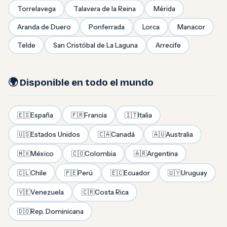
Torrelavega
Talavera de la Reina
Mérida
Aranda de Duero
Ponferrada
Lorca
Manacor
Telde
San Cristóbal de La Laguna
Arrecife
🌍 Disponible en todo el mundo
🇪🇸
España
🇫🇷
Francia
🇮🇹
Italia
🇺🇸
Estados Unidos
🇨🇦
Canadá
🇦🇺
Australia
🇲🇽
México
🇨🇴
Colombia
🇦🇷
Argentina
🇨🇱
Chile
🇵🇪
Perú
🇪🇨
Ecuador
🇺🇾
Uruguay
🇻🇪
Venezuela
🇨🇷
Costa Rica
🇩🇴
Rep. Dominicana