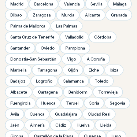
Madrid
Barcelona
Valencia
Sevilla
Málaga
Bilbao
Zaragoza
Murcia
Alicante
Granada
Palma de Mallorca
Las Palmas
Santa Cruz de Tenerife
Valladolid
Córdoba
Santander
Oviedo
Pamplona
Donostia-San Sebastián
Vigo
A Coruña
Marbella
Tarragona
Gijón
Elche
Ibiza
Badajoz
Logroño
Salamanca
Toledo
Albacete
Cartagena
Benidorm
Torrevieja
Fuengirola
Huesca
Teruel
Soria
Segovia
Ávila
Cuenca
Guadalajara
Ciudad Real
Jaén
Almería
Cádiz
Huelva
Lleida
Girona
Castellón de la Plana
Ourense
Lugo