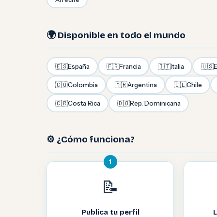
🌍 Disponible en todo el mundo
🇪🇸
España
🇫🇷
Francia
🇮🇹
Italia
🇺🇸
E
🇨🇴
Colombia
🇦🇷
Argentina
🇨🇱
Chile
🇨🇷
Costa Rica
🇩🇴
Rep. Dominicana
⚙️ ¿Cómo funciona?
1
📝
Publica tu perfil
L