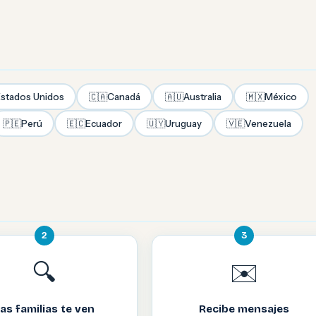
stados Unidos
🇨🇦
Canadá
🇦🇺
Australia
🇲🇽
México
🇵🇪
Perú
🇪🇨
Ecuador
🇺🇾
Uruguay
🇻🇪
Venezuela
2
3
🔍
✉️
as familias te ven
Recibe mensajes