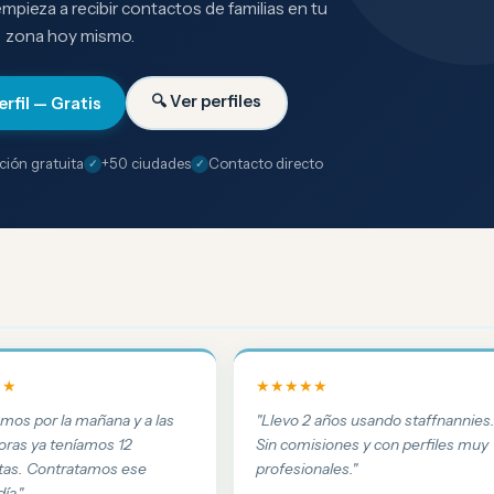
 empieza a recibir contactos de familias en tu
zona hoy mismo.
🔍 Ver perfiles
erfil — Gratis
ción gratuita
+50 ciudades
Contacto directo
★★
★★★★★
amos por la mañana y a las
"Llevo 2 años usando staffnannies
oras ya teníamos 12
Sin comisiones y con perfiles muy
tas. Contratamos ese
profesionales."
ía."