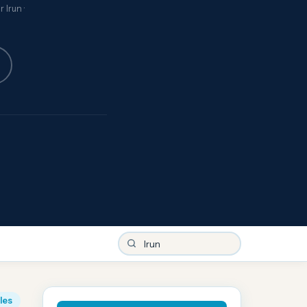
 Irun ·
iles