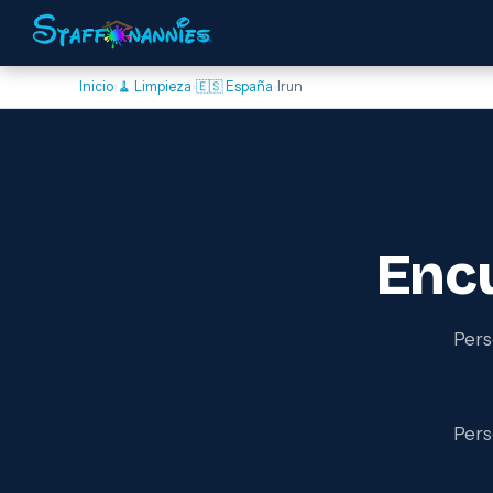
Inicio
›
🧹 Limpieza
›
🇪🇸 España
›
Irun
Enc
Pers
Pers