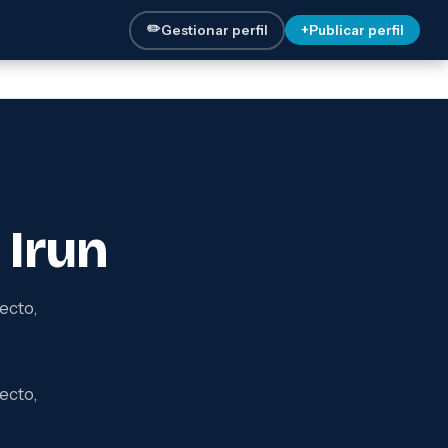
✏️
Gestionar perfil
+
Publicar perfil
 Irun
ecto,
ecto,