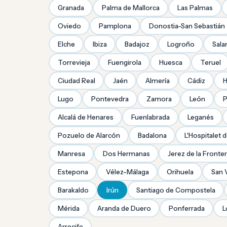
Granada
Palma de Mallorca
Las Palmas
Oviedo
Pamplona
Donostia-San Sebastián
Elche
Ibiza
Badajoz
Logroño
Sal
Torrevieja
Fuengirola
Huesca
Teruel
Ciudad Real
Jaén
Almería
Cádiz
H
Lugo
Pontevedra
Zamora
León
P
Alcalá de Henares
Fuenlabrada
Leganés
Pozuelo de Alarcón
Badalona
L'Hospitalet 
Manresa
Dos Hermanas
Jerez de la Fronte
Estepona
Vélez-Málaga
Orihuela
San 
Barakaldo
Irún
Santiago de Compostela
Mérida
Aranda de Duero
Ponferrada
L
Arrecife