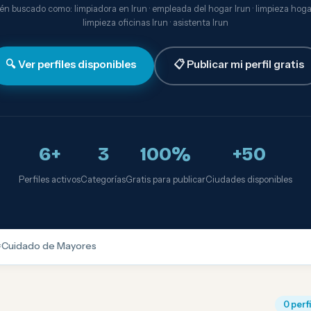
n buscado como: limpiadora en Irun · empleada del hogar Irun · limpieza hogar
limpieza oficinas Irun · asistenta Irun
🔍 Ver perfiles disponibles
📋 Publicar mi perfil gratis
6+
3
100%
+50
Perfiles activos
Categorías
Gratis para publicar
Ciudades disponibles

Cuidado de Mayores
0 perf