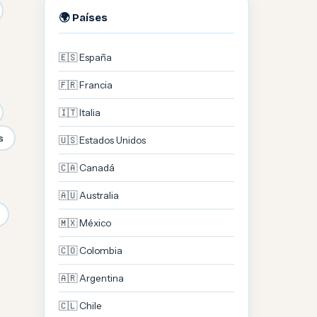
🌍 Países
🇪🇸 España
🇫🇷 Francia
🇮🇹 Italia
s
🇺🇸 Estados Unidos
🇨🇦 Canadá
🇦🇺 Australia
🇲🇽 México
🇨🇴 Colombia
🇦🇷 Argentina
🇨🇱 Chile