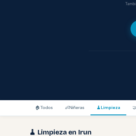
Tambié
🏠
Todos
👶
Niñeras
🧹
Limpieza

🧹 Limpieza en Irun