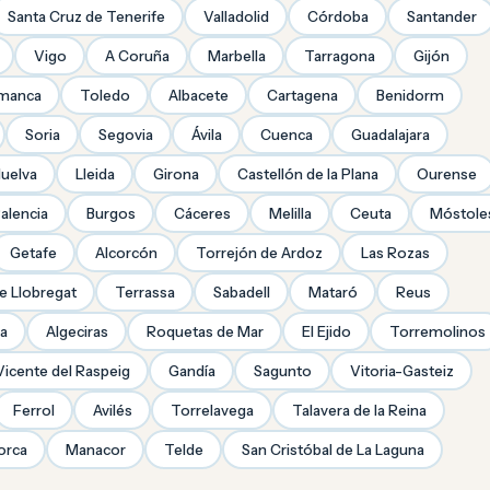
Santa Cruz de Tenerife
Valladolid
Córdoba
Santander
Vigo
A Coruña
Marbella
Tarragona
Gijón
amanca
Toledo
Albacete
Cartagena
Benidorm
Soria
Segovia
Ávila
Cuenca
Guadalajara
uelva
Lleida
Girona
Castellón de la Plana
Ourense
alencia
Burgos
Cáceres
Melilla
Ceuta
Móstole
Getafe
Alcorcón
Torrejón de Ardoz
Las Rozas
de Llobregat
Terrassa
Sabadell
Mataró
Reus
ra
Algeciras
Roquetas de Mar
El Ejido
Torremolinos
Vicente del Raspeig
Gandía
Sagunto
Vitoria-Gasteiz
Ferrol
Avilés
Torrelavega
Talavera de la Reina
orca
Manacor
Telde
San Cristóbal de La Laguna