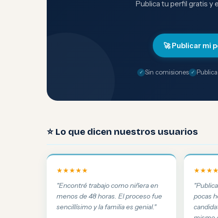
Publica tu perfil gratis y
🚀 Publicar mi p
Sin comisiones
Publica
⭐ Lo que dicen nuestros usuarios
★★★★★
★★★
"Encontré trabajo como niñera en
"Public
menos de 48 horas. El proceso fue
pocas h
sencillísimo y la familia es genial."
candida
mismo d