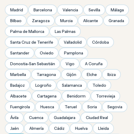
Madrid
Barcelona
Valencia
Sevilla
Málaga
Bilbao
Zaragoza
Murcia
Alicante
Granada
Palma de Mallorca
Las Palmas
Santa Cruz de Tenerife
Valladolid
Córdoba
Santander
Oviedo
Pamplona
Donostia-San Sebastián
Vigo
A Coruña
Marbella
Tarragona
Gijón
Elche
Ibiza
Badajoz
Logroño
Salamanca
Toledo
Albacete
Cartagena
Benidorm
Torrevieja
Fuengirola
Huesca
Teruel
Soria
Segovia
Ávila
Cuenca
Guadalajara
Ciudad Real
Jaén
Almería
Cádiz
Huelva
Lleida