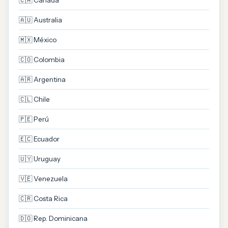
🇨🇦 Canadá
🇦🇺 Australia
🇲🇽 México
🇨🇴 Colombia
🇦🇷 Argentina
🇨🇱 Chile
🇵🇪 Perú
🇪🇨 Ecuador
🇺🇾 Uruguay
🇻🇪 Venezuela
🇨🇷 Costa Rica
🇩🇴 Rep. Dominicana