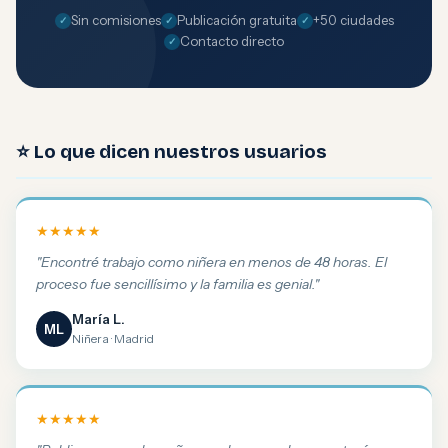
Sin comisiones
Publicación gratuita
+50 ciudades
Contacto directo
⭐ Lo que dicen nuestros usuarios
★★★★★
"Encontré trabajo como niñera en menos de 48 horas. El
proceso fue sencillísimo y la familia es genial."
María L.
ML
Niñera · Madrid
★★★★★