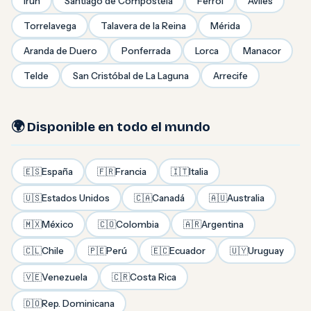
Irún
Santiago de Compostela
Ferrol
Avilés
Torrelavega
Talavera de la Reina
Mérida
Aranda de Duero
Ponferrada
Lorca
Manacor
Telde
San Cristóbal de La Laguna
Arrecife
🌍 Disponible en todo el mundo
🇪🇸
España
🇫🇷
Francia
🇮🇹
Italia
🇺🇸
Estados Unidos
🇨🇦
Canadá
🇦🇺
Australia
🇲🇽
México
🇨🇴
Colombia
🇦🇷
Argentina
🇨🇱
Chile
🇵🇪
Perú
🇪🇨
Ecuador
🇺🇾
Uruguay
🇻🇪
Venezuela
🇨🇷
Costa Rica
🇩🇴
Rep. Dominicana