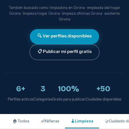
También buscado como: limpiadora en Girona · empleada del hogar
Girona · limpieza hogar Girona · limpieza oficinas Girona · asistenta
Girona
🔍 Ver perfiles disponibles
📋 Publicar mi perfil gratis
6+
3
100%
+50
Perfiles activos
Categorías
Gratis para publicar
Ciudades disponibles
🏠
Todos
👶
Niñeras
🧹
Limpieza
🤝
Cuidado d