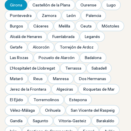
Girona
Castellón de la Plana
Ourense
Lugo
Pontevedra
Zamora
León
Palencia
Burgos
Cáceres
Melilla
Ceuta
Móstoles
Alcalá de Henares
Fuenlabrada
Leganés
Getafe
Alcorcón
Torrejón de Ardoz
Las Rozas
Pozuelo de Alarcón
Badalona
L'Hospitalet de Llobregat
Terrassa
Sabadell
Mataró
Reus
Manresa
Dos Hermanas
Jerez de la Frontera
Algeciras
Roquetas de Mar
El Ejido
Torremolinos
Estepona
Vélez-Málaga
Orihuela
San Vicente del Raspeig
Gandía
Sagunto
Vitoria-Gasteiz
Barakaldo