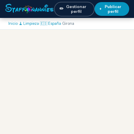
Gestionar
Publicar
✏️
+
perfil
perfil
Inicio
›
🧹 Limpieza
›
🇪🇸 España
›
Girona