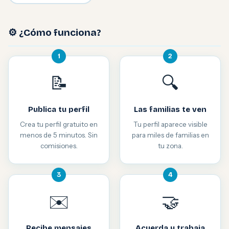
⚙️ ¿Cómo funciona?
1
2
📝
🔍
Publica tu perfil
Las familias te ven
Crea tu perfil gratuito en
Tu perfil aparece visible
menos de 5 minutos. Sin
para miles de familias en
comisiones.
tu zona.
3
4
✉️
🤝
Recibe mensajes
Acuerda y trabaja