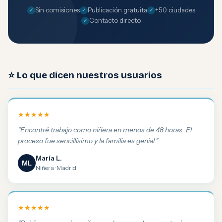
Sin comisiones
Publicación gratuita
+50 ciudades
Contacto directo
⭐ Lo que dicen nuestros usuarios
★★★★★
"Encontré trabajo como niñera en menos de 48 horas. El
proceso fue sencillísimo y la familia es genial."
María L.
ML
Niñera · Madrid
★★★★★