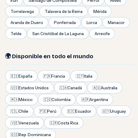
Irún
Santiago de Compostela
Ferrol
Avilés
Torrelavega
Talavera de la Reina
Mérida
Aranda de Duero
Ponferrada
Lorca
Manacor
Telde
San Cristóbal de La Laguna
Arrecife
🌍 Disponible en todo el mundo
🇪🇸
España
🇫🇷
Francia
🇮🇹
Italia
🇺🇸
Estados Unidos
🇨🇦
Canadá
🇦🇺
Australia
🇲🇽
México
🇨🇴
Colombia
🇦🇷
Argentina
🇨🇱
Chile
🇵🇪
Perú
🇪🇨
Ecuador
🇺🇾
Uruguay
🇻🇪
Venezuela
🇨🇷
Costa Rica
🇩🇴
Rep. Dominicana