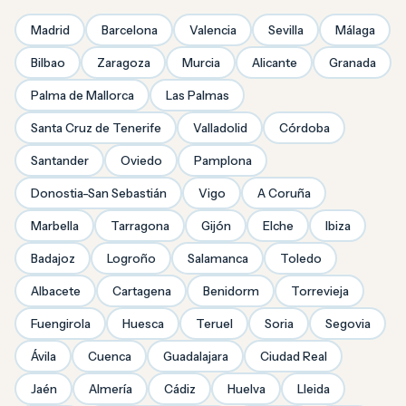
Madrid
Barcelona
Valencia
Sevilla
Málaga
Bilbao
Zaragoza
Murcia
Alicante
Granada
Palma de Mallorca
Las Palmas
Santa Cruz de Tenerife
Valladolid
Córdoba
Santander
Oviedo
Pamplona
Donostia-San Sebastián
Vigo
A Coruña
Marbella
Tarragona
Gijón
Elche
Ibiza
Badajoz
Logroño
Salamanca
Toledo
Albacete
Cartagena
Benidorm
Torrevieja
Fuengirola
Huesca
Teruel
Soria
Segovia
Ávila
Cuenca
Guadalajara
Ciudad Real
Jaén
Almería
Cádiz
Huelva
Lleida