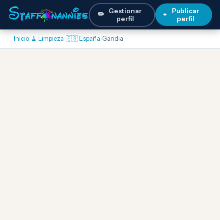
Gestionar
Publicar
✏️
+
perfil
perfil
Inicio
›
🧹 Limpieza
›
🇪🇸 España
›
Gandia