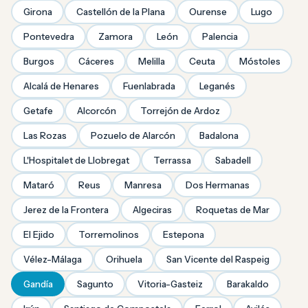
Girona
Castellón de la Plana
Ourense
Lugo
Pontevedra
Zamora
León
Palencia
Burgos
Cáceres
Melilla
Ceuta
Móstoles
Alcalá de Henares
Fuenlabrada
Leganés
Getafe
Alcorcón
Torrejón de Ardoz
Las Rozas
Pozuelo de Alarcón
Badalona
L'Hospitalet de Llobregat
Terrassa
Sabadell
Mataró
Reus
Manresa
Dos Hermanas
Jerez de la Frontera
Algeciras
Roquetas de Mar
El Ejido
Torremolinos
Estepona
Vélez-Málaga
Orihuela
San Vicente del Raspeig
Gandía
Sagunto
Vitoria-Gasteiz
Barakaldo