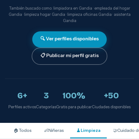
También buscado como: limpiadora en Gandia · empleada del hogar
Gandia · limpieza hogar Gandia · limpieza oficinas Gandia · asistenta
Gandia
🔍 Ver perfiles disponibles
📋 Publicar mi perfil gratis
6+
3
100%
+50
Perfiles activos
Categorías
Gratis para publicar
Ciudades disponibles
🏠
Todos
👶
Niñeras
🧹
Limpieza
🤝
Cuidado d