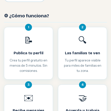
⚙️ ¿Cómo funciona?
1
2
📝
🔍
Publica tu perfil
Las familias te ven
Crea tu perfil gratuito en
Tu perfil aparece visible
menos de 5 minutos. Sin
para miles de familias en
comisiones.
tu zona.
3
4
✉️
🤝
Recibe mensajes
Acuerda y trabaja