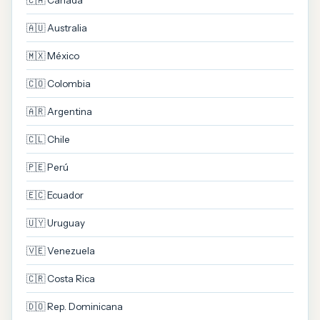
🇨🇦 Canadá
🇦🇺 Australia
🇲🇽 México
🇨🇴 Colombia
🇦🇷 Argentina
🇨🇱 Chile
🇵🇪 Perú
🇪🇨 Ecuador
🇺🇾 Uruguay
🇻🇪 Venezuela
🇨🇷 Costa Rica
🇩🇴 Rep. Dominicana