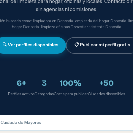
onal de limpieza para hogar, oficinas y locales. Contacto dir
sin agencias ni comisiones.
én buscado como: limpiadora en Donostia · empleada del hogar Donostia · li
hogar Donostia · limpieza oficinas Donostia · asistenta Donostia
🔍 Ver perfiles disponibles
📋 Publicar mi perfil gratis
6+
3
100%
+50
Perfiles activos
Categorías
Gratis para publicar
Ciudades disponibles

Cuidado de Mayores