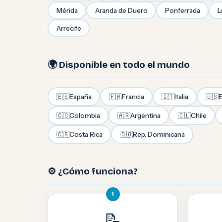
Mérida
Aranda de Duero
Ponferrada
L
Arrecife
🌍 Disponible en todo el mundo
🇪🇸
España
🇫🇷
Francia
🇮🇹
Italia
🇺🇸
E
🇨🇴
Colombia
🇦🇷
Argentina
🇨🇱
Chile
🇨🇷
Costa Rica
🇩🇴
Rep. Dominicana
⚙️ ¿Cómo funciona?
1
📝