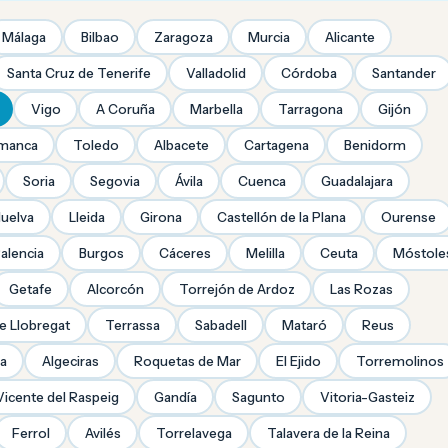
Málaga
Bilbao
Zaragoza
Murcia
Alicante
Santa Cruz de Tenerife
Valladolid
Córdoba
Santander
Vigo
A Coruña
Marbella
Tarragona
Gijón
amanca
Toledo
Albacete
Cartagena
Benidorm
Soria
Segovia
Ávila
Cuenca
Guadalajara
uelva
Lleida
Girona
Castellón de la Plana
Ourense
alencia
Burgos
Cáceres
Melilla
Ceuta
Móstole
Getafe
Alcorcón
Torrejón de Ardoz
Las Rozas
de Llobregat
Terrassa
Sabadell
Mataró
Reus
ra
Algeciras
Roquetas de Mar
El Ejido
Torremolinos
Vicente del Raspeig
Gandía
Sagunto
Vitoria-Gasteiz
Ferrol
Avilés
Torrelavega
Talavera de la Reina