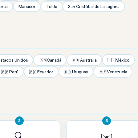
orca
Manacor
Telde
San Cristóbal de La Laguna
stados Unidos
🇨🇦
Canadá
🇦🇺
Australia
🇲🇽
México
🇵🇪
Perú
🇪🇨
Ecuador
🇺🇾
Uruguay
🇻🇪
Venezuela
2
3
🔍
✉️