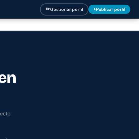
✏️
Gestionar perfil
+
Publicar perfil
en
ecto,