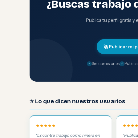
¿Buscas trabajo 
Publica tu perfil gratis y
🚀 Publicar mi p
Sin comisiones
Publica
⭐ Lo que dicen nuestros usuarios
★★★★★
★★★
"Encontré trabajo como niñera en
"Public