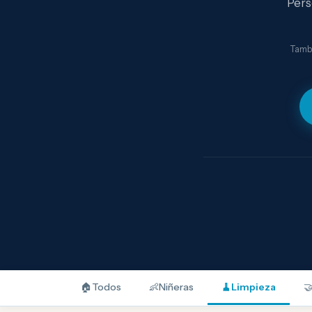
Pers
Tambi
🏠
Todos
👶
Niñeras
🧹
Limpieza
