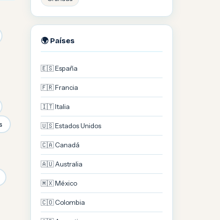
🌍 Países
🇪🇸 España
🇫🇷 Francia
🇮🇹 Italia
s
🇺🇸 Estados Unidos
🇨🇦 Canadá
🇦🇺 Australia
🇲🇽 México
🇨🇴 Colombia