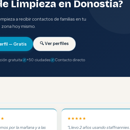
de Limpieza en Donostia?
 empieza a recibir contactos de familias en tu
zona hoy mismo.
🔍 Ver perfiles
erfil — Gratis
ción gratuita
+50 ciudades
Contacto directo
★★
★★★★★
amos por la mañana y a las
"Llevo 2 años usando staffnannies