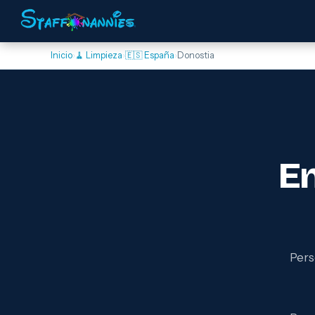
Inicio
›
🧹 Limpieza
›
🇪🇸 España
›
Donostia
E
Pers