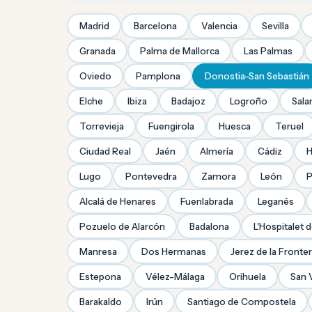
Madrid
Barcelona
Valencia
Sevilla
Granada
Palma de Mallorca
Las Palmas
Oviedo
Pamplona
Donostia-San Sebastián
Elche
Ibiza
Badajoz
Logroño
Sal
Torrevieja
Fuengirola
Huesca
Teruel
Ciudad Real
Jaén
Almería
Cádiz
H
Lugo
Pontevedra
Zamora
León
P
Alcalá de Henares
Fuenlabrada
Leganés
Pozuelo de Alarcón
Badalona
L'Hospitalet 
Manresa
Dos Hermanas
Jerez de la Fronte
Estepona
Vélez-Málaga
Orihuela
San 
Barakaldo
Irún
Santiago de Compostela