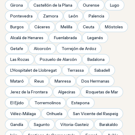
Girona
Castellón de la Plana
Ourense
Lugo
Pontevedra
Zamora
León
Palencia
Burgos
Cáceres
Melilla
Ceuta
Móstoles
Alcalá de Henares
Fuenlabrada
Leganés
Getafe
Alcorcón
Torrejón de Ardoz
Las Rozas
Pozuelo de Alarcón
Badalona
L'Hospitalet de Llobregat
Terrassa
Sabadell
Mataró
Reus
Manresa
Dos Hermanas
Jerez de la Frontera
Algeciras
Roquetas de Mar
El Ejido
Torremolinos
Estepona
Vélez-Málaga
Orihuela
San Vicente del Raspeig
Gandía
Sagunto
Vitoria-Gasteiz
Barakaldo