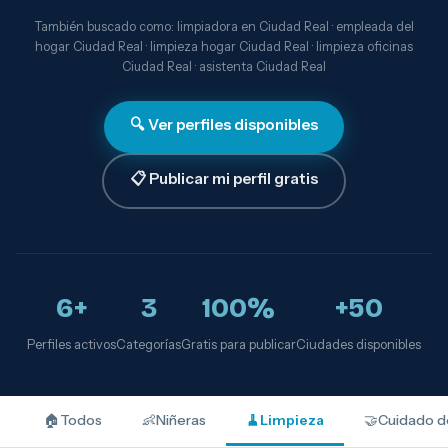
También buscado como: limpiadora en Ciudad Real · empleada del
hogar Ciudad Real · limpieza hogar Ciudad Real · limpieza oficinas
Ciudad Real · asistenta Ciudad Real
🔍 Ver perfiles disponibles
📋 Publicar mi perfil gratis
6+
3
100%
+50
Perfiles activos
Categorías
Gratis para publicar
Ciudades disponibles
🏠
Todos
👶
Niñeras
🧹
Limpieza
🤝
Cuidado d