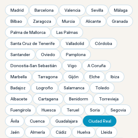
Madrid
Barcelona
Valencia
Sevilla
Málaga
Bilbao
Zaragoza
Murcia
Alicante
Granada
Palma de Mallorca
Las Palmas
Santa Cruz de Tenerife
Valladolid
Córdoba
Santander
Oviedo
Pamplona
Donostia-San Sebastián
Vigo
A Coruña
Marbella
Tarragona
Gijón
Elche
Ibiza
Badajoz
Logroño
Salamanca
Toledo
Albacete
Cartagena
Benidorm
Torrevieja
Fuengirola
Huesca
Teruel
Soria
Segovia
Ávila
Cuenca
Guadalajara
Ciudad Real
Jaén
Almería
Cádiz
Huelva
Lleida