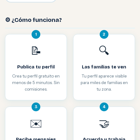
⚙️ ¿Cómo funciona?
1
2
📝
🔍
Publica tu perfil
Las familias te ven
Crea tu perfil gratuito en
Tu perfil aparece visible
menos de 5 minutos. Sin
para miles de familias en
comisiones.
tu zona.
3
4
✉️
🤝
Recibe mensajes
Acuerda y trabaja