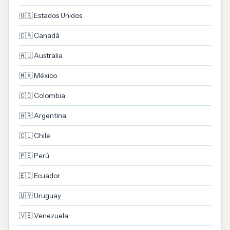
🇺🇸 Estados Unidos
🇨🇦 Canadá
🇦🇺 Australia
🇲🇽 México
🇨🇴 Colombia
🇦🇷 Argentina
🇨🇱 Chile
🇵🇪 Perú
🇪🇨 Ecuador
🇺🇾 Uruguay
🇻🇪 Venezuela