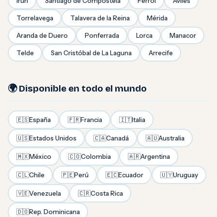
Irún
Santiago de Compostela
Ferrol
Avilés
Torrelavega
Talavera de la Reina
Mérida
Aranda de Duero
Ponferrada
Lorca
Manacor
Telde
San Cristóbal de La Laguna
Arrecife
🌍 Disponible en todo el mundo
🇪🇸
España
🇫🇷
Francia
🇮🇹
Italia
🇺🇸
Estados Unidos
🇨🇦
Canadá
🇦🇺
Australia
🇲🇽
México
🇨🇴
Colombia
🇦🇷
Argentina
🇨🇱
Chile
🇵🇪
Perú
🇪🇨
Ecuador
🇺🇾
Uruguay
🇻🇪
Venezuela
🇨🇷
Costa Rica
🇩🇴
Rep. Dominicana