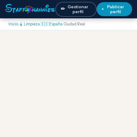
Gestionar
Publicar
✏️
+
perfil
perfil
Inicio
›
🧹 Limpieza
›
🇪🇸 España
›
Ciudad Real