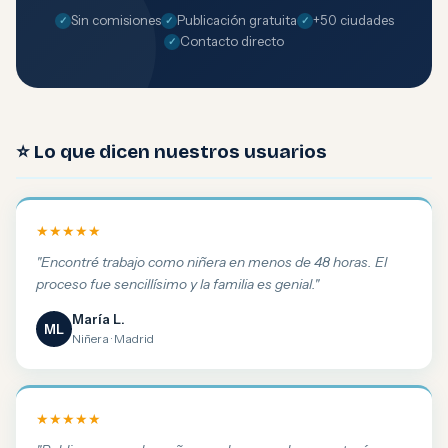
Sin comisiones
Publicación gratuita
+50 ciudades
Contacto directo
⭐ Lo que dicen nuestros usuarios
★★★★★
"Encontré trabajo como niñera en menos de 48 horas. El
proceso fue sencillísimo y la familia es genial."
María L.
ML
Niñera · Madrid
★★★★★