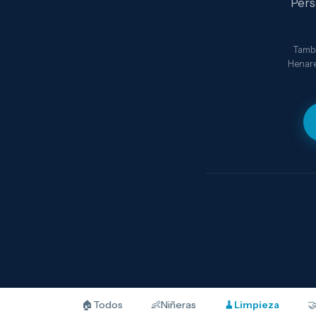
Pers
Tambi
Henares
🏠
Todos
👶
Niñeras
🧹
Limpieza
