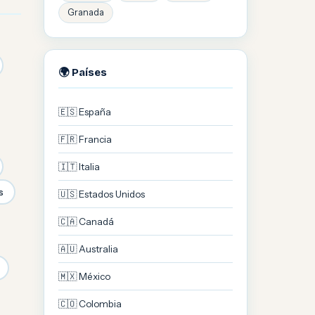
Granada
🌍 Países
🇪🇸 España
🇫🇷 Francia
🇮🇹 Italia
s
🇺🇸 Estados Unidos
🇨🇦 Canadá
🇦🇺 Australia
🇲🇽 México
🇨🇴 Colombia