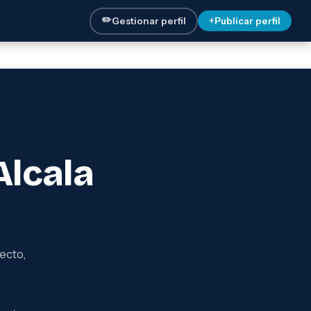
✏️
Gestionar perfil
+
Publicar perfil
Alcala
ecto,