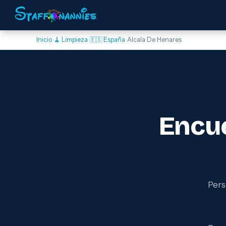
Inicio
›
🧹 Limpieza
›
🇪🇸 España
›
Alcala De Henares
Encu
Pers