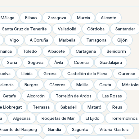
Málaga
Bilbao
Zaragoza
Murcia
Alicante
Santa Cruz de Tenerife
Valladolid
Córdoba
Santander
Vigo
A Coruña
Marbella
Tarragona
Gijón
amanca
Toledo
Albacete
Cartagena
Benidorm
Soria
Segovia
Ávila
Cuenca
Guadalajara
uelva
Lleida
Girona
Castellón de la Plana
Ourense
alencia
Burgos
Cáceres
Melilla
Ceuta
Móstole
Getafe
Alcorcón
Torrejón de Ardoz
Las Rozas
de Llobregat
Terrassa
Sabadell
Mataró
Reus
ra
Algeciras
Roquetas de Mar
El Ejido
Torremolinos
Vicente del Raspeig
Gandía
Sagunto
Vitoria-Gasteiz