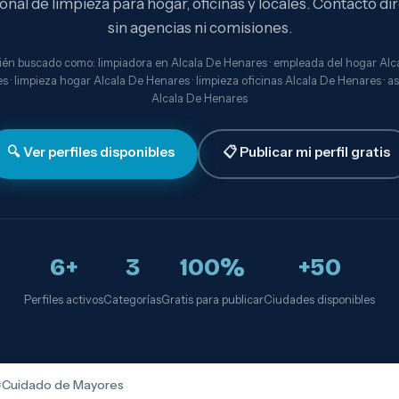
onal de limpieza para hogar, oficinas y locales. Contacto dir
sin agencias ni comisiones.
én buscado como: limpiadora en Alcala De Henares · empleada del hogar Alc
 · limpieza hogar Alcala De Henares · limpieza oficinas Alcala De Henares · a
Alcala De Henares
🔍 Ver perfiles disponibles
📋 Publicar mi perfil gratis
6+
3
100%
+50
Perfiles activos
Categorías
Gratis para publicar
Ciudades disponibles

Cuidado de Mayores