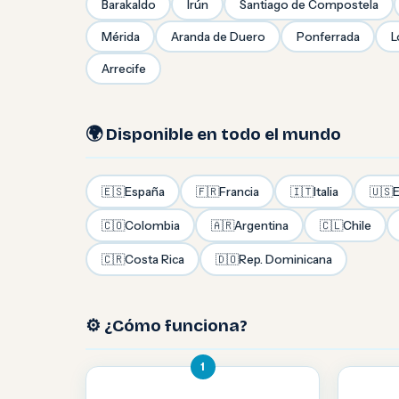
Barakaldo
Irún
Santiago de Compostela
Mérida
Aranda de Duero
Ponferrada
L
Arrecife
🌍 Disponible en todo el mundo
🇪🇸
España
🇫🇷
Francia
🇮🇹
Italia
🇺🇸
E
🇨🇴
Colombia
🇦🇷
Argentina
🇨🇱
Chile
🇨🇷
Costa Rica
🇩🇴
Rep. Dominicana
⚙️ ¿Cómo funciona?
1