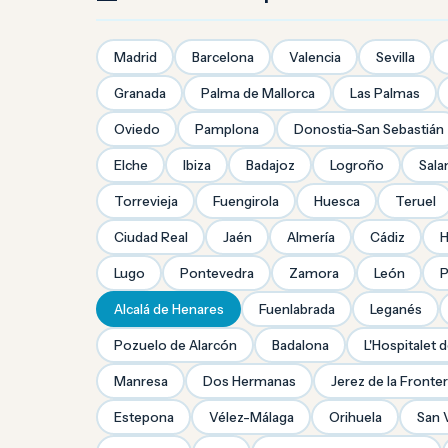
Madrid
Barcelona
Valencia
Sevilla
Granada
Palma de Mallorca
Las Palmas
Oviedo
Pamplona
Donostia-San Sebastián
Elche
Ibiza
Badajoz
Logroño
Sal
Torrevieja
Fuengirola
Huesca
Teruel
Ciudad Real
Jaén
Almería
Cádiz
H
Lugo
Pontevedra
Zamora
León
P
Alcalá de Henares
Fuenlabrada
Leganés
Pozuelo de Alarcón
Badalona
L'Hospitalet 
Manresa
Dos Hermanas
Jerez de la Fronte
Estepona
Vélez-Málaga
Orihuela
San 