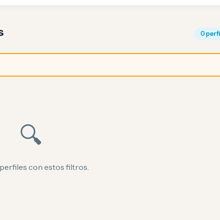
s
0 perf
🔍
perfiles con estos filtros.