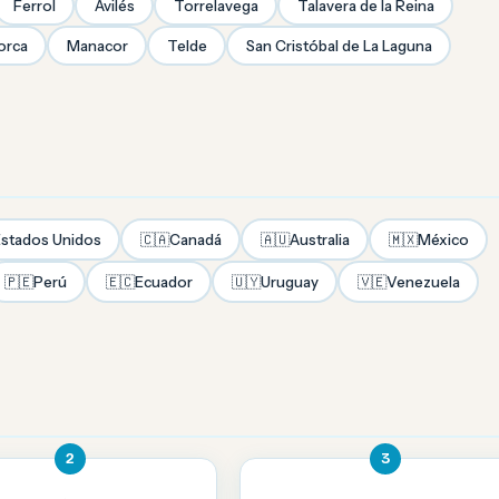
Ferrol
Avilés
Torrelavega
Talavera de la Reina
orca
Manacor
Telde
San Cristóbal de La Laguna
stados Unidos
🇨🇦
Canadá
🇦🇺
Australia
🇲🇽
México
🇵🇪
Perú
🇪🇨
Ecuador
🇺🇾
Uruguay
🇻🇪
Venezuela
2
3