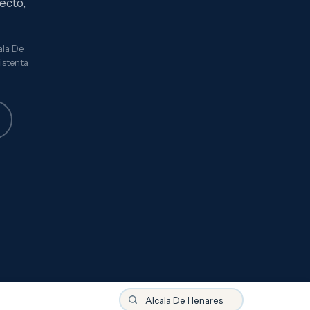
ecto,
ala De
sistenta