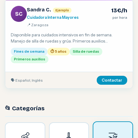
Sandra C.
13€/h
Ejemplo
SC
Cuidadora Interna Mayores
por hora
📍 Zaragoza
Disponible para cuidados intensivos en fin de semana.
Manejo de silla de ruedas y grúa. Primeros auxilios
acreditados.
Fines de semana
⏱ 5 años
Silla de ruedas
Primeros auxilios
🗣 Español, Inglés
Contactar
📂 Categorías
🤝
👶
🧹