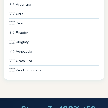
🇦🇷 Argentina
🇨🇱 Chile
🇵🇪 Perú
🇪🇨 Ecuador
🇺🇾 Uruguay
🇻🇪 Venezuela
🇨🇷 Costa Rica
🇩🇴 Rep. Dominicana