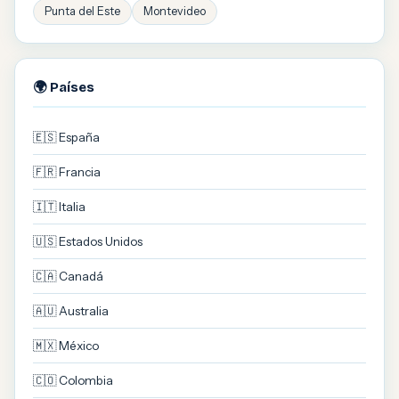
Punta del Este
Montevideo
🌍 Países
🇪🇸 España
🇫🇷 Francia
🇮🇹 Italia
🇺🇸 Estados Unidos
🇨🇦 Canadá
🇦🇺 Australia
🇲🇽 México
🇨🇴 Colombia