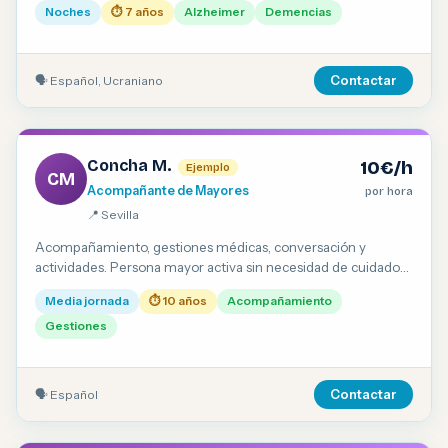
Noches
⏱ 7 años
Alzheimer
Demencias
🗣 Español, Ucraniano
Contactar
Concha M.
10€/h
Ejemplo
CM
Acompañante de Mayores
por hora
📍 Sevilla
Acompañamiento, gestiones médicas, conversación y
actividades. Persona mayor activa sin necesidad de cuidados
intensivos.
Media jornada
⏱ 10 años
Acompañamiento
Gestiones
🗣 Español
Contactar