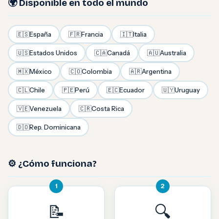
🌍 Disponible en todo el mundo
🇪🇸
España
🇫🇷
Francia
🇮🇹
Italia
🇺🇸
Estados Unidos
🇨🇦
Canadá
🇦🇺
Australia
🇲🇽
México
🇨🇴
Colombia
🇦🇷
Argentina
🇨🇱
Chile
🇵🇪
Perú
🇪🇨
Ecuador
🇺🇾
Uruguay
🇻🇪
Venezuela
🇨🇷
Costa Rica
🇩🇴
Rep. Dominicana
⚙️ ¿Cómo funciona?
1
2
📝
🔍