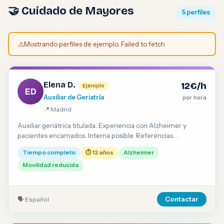
🤝 Cuidado de Mayores
5 perfiles
⚠️
Mostrando perfiles de ejemplo. Failed to fetch
Elena D.
12€/h
Ejemplo
ED
Auxiliar de Geriatría
por hora
📍 Madrid
Auxiliar geriátrica titulada. Experiencia con Alzheimer y
pacientes encamados. Interna posible. Referencias
verificadas.
Tiempo completo
⏱ 12 años
Alzheimer
Movilidad reducida
🗣 Español
Contactar