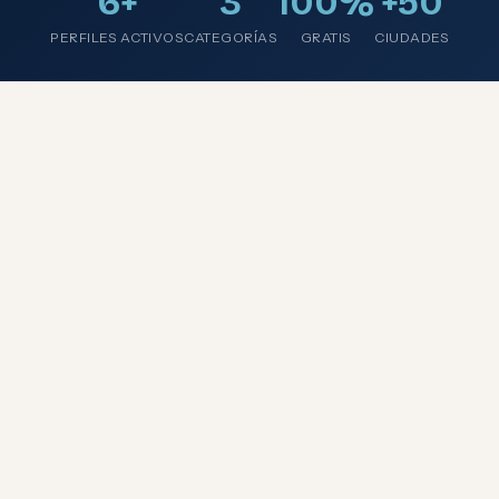
6+
3
100%
+50
PERFILES ACTIVOS
CATEGORÍAS
GRATIS
CIUDADES