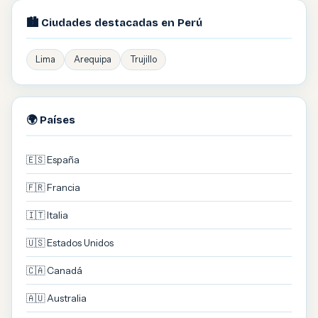
🏙️ Ciudades destacadas en Perú
Lima
Arequipa
Trujillo
🌍 Países
🇪🇸 España
🇫🇷 Francia
🇮🇹 Italia
🇺🇸 Estados Unidos
🇨🇦 Canadá
🇦🇺 Australia