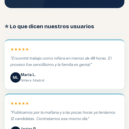
⭐ Lo que dicen nuestros usuarios
★★★★★
"Encontré trabajo como niñera en menos de 48 horas. El
proceso fue sencillísimo y la familia es genial."
María L.
ML
Niñera · Madrid
★★★★★
"Publicamos por la mañana y a las pocas horas ya teníamos
12 candidatas. Contratamos ese mismo día."
Javier P.