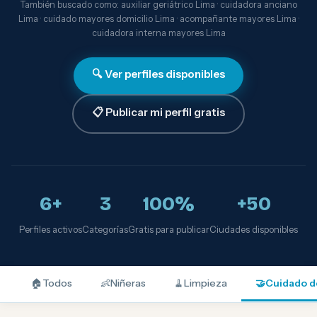
También buscado como: auxiliar geriátrico Lima · cuidadora anciano
Lima · cuidado mayores domicilio Lima · acompañante mayores Lima ·
cuidadora interna mayores Lima
🔍 Ver perfiles disponibles
📋 Publicar mi perfil gratis
6+
3
100%
+50
Perfiles activos
Categorías
Gratis para publicar
Ciudades disponibles
🏠
Todos
👶
Niñeras
🧹
Limpieza
🤝
Cuidado d