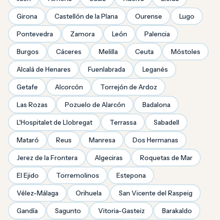
Girona
Castellón de la Plana
Ourense
Lugo
Pontevedra
Zamora
León
Palencia
Burgos
Cáceres
Melilla
Ceuta
Móstoles
Alcalá de Henares
Fuenlabrada
Leganés
Getafe
Alcorcón
Torrejón de Ardoz
Las Rozas
Pozuelo de Alarcón
Badalona
L'Hospitalet de Llobregat
Terrassa
Sabadell
Mataró
Reus
Manresa
Dos Hermanas
Jerez de la Frontera
Algeciras
Roquetas de Mar
El Ejido
Torremolinos
Estepona
Vélez-Málaga
Orihuela
San Vicente del Raspeig
Gandía
Sagunto
Vitoria-Gasteiz
Barakaldo