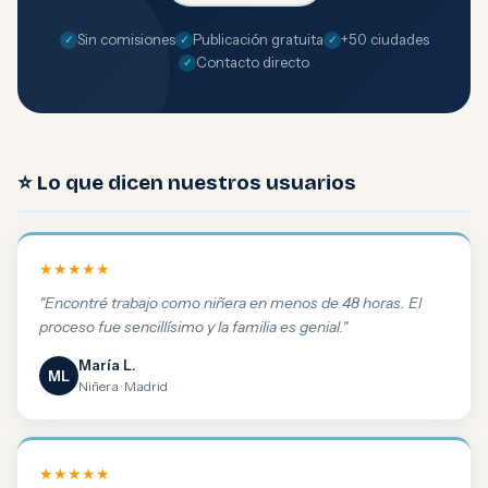
Sin comisiones
Publicación gratuita
+50 ciudades
Contacto directo
⭐ Lo que dicen nuestros usuarios
★★★★★
"Encontré trabajo como niñera en menos de 48 horas. El
proceso fue sencillísimo y la familia es genial."
María L.
ML
Niñera · Madrid
★★★★★