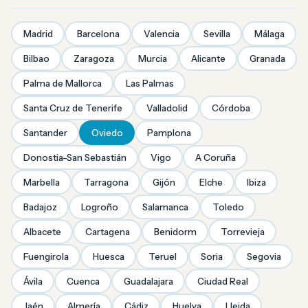
Madrid
Barcelona
Valencia
Sevilla
Málaga
Bilbao
Zaragoza
Murcia
Alicante
Granada
Palma de Mallorca
Las Palmas
Santa Cruz de Tenerife
Valladolid
Córdoba
Santander
Oviedo
Pamplona
Donostia-San Sebastián
Vigo
A Coruña
Marbella
Tarragona
Gijón
Elche
Ibiza
Badajoz
Logroño
Salamanca
Toledo
Albacete
Cartagena
Benidorm
Torrevieja
Fuengirola
Huesca
Teruel
Soria
Segovia
Ávila
Cuenca
Guadalajara
Ciudad Real
Jaén
Almería
Cádiz
Huelva
Lleida