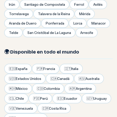
Irún
Santiago de Compostela
Ferrol
Avilés
Torrelavega
Talavera de la Reina
Mérida
Aranda de Duero
Ponferrada
Lorca
Manacor
Telde
San Cristóbal de La Laguna
Arrecife
🌍 Disponible en todo el mundo
🇪🇸
España
🇫🇷
Francia
🇮🇹
Italia
🇺🇸
Estados Unidos
🇨🇦
Canadá
🇦🇺
Australia
🇲🇽
México
🇨🇴
Colombia
🇦🇷
Argentina
🇨🇱
Chile
🇵🇪
Perú
🇪🇨
Ecuador
🇺🇾
Uruguay
🇻🇪
Venezuela
🇨🇷
Costa Rica