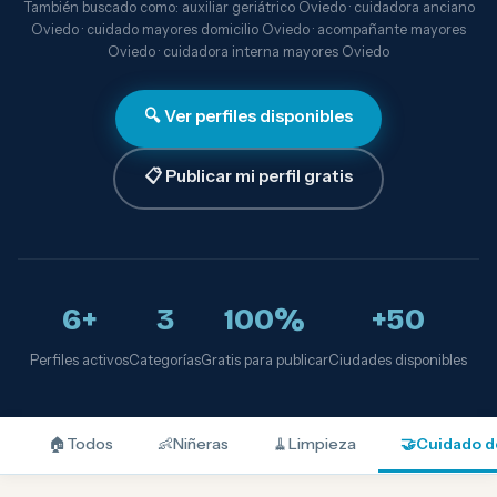
También buscado como: auxiliar geriátrico Oviedo · cuidadora anciano
Oviedo · cuidado mayores domicilio Oviedo · acompañante mayores
Oviedo · cuidadora interna mayores Oviedo
🔍 Ver perfiles disponibles
📋 Publicar mi perfil gratis
6+
3
100%
+50
Perfiles activos
Categorías
Gratis para publicar
Ciudades disponibles
🏠
Todos
👶
Niñeras
🧹
Limpieza
🤝
Cuidado d