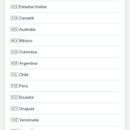
🇺🇸 Estados Unidos
🇨🇦 Canadá
🇦🇺 Australia
🇲🇽 México
🇨🇴 Colombia
🇦🇷 Argentina
🇨🇱 Chile
🇵🇪 Perú
🇪🇨 Ecuador
🇺🇾 Uruguay
🇻🇪 Venezuela