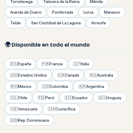
Torrelavega
Talavera de la Reina
Mérida
Aranda de Duero
Ponferrada
Lorca
Manacor
Telde
San Cristóbal de La Laguna
Arrecife
🌍 Disponible en todo el mundo
🇪🇸
España
🇫🇷
Francia
🇮🇹
Italia
🇺🇸
Estados Unidos
🇨🇦
Canadá
🇦🇺
Australia
🇲🇽
México
🇨🇴
Colombia
🇦🇷
Argentina
🇨🇱
Chile
🇵🇪
Perú
🇪🇨
Ecuador
🇺🇾
Uruguay
🇻🇪
Venezuela
🇨🇷
Costa Rica
🇩🇴
Rep. Dominicana