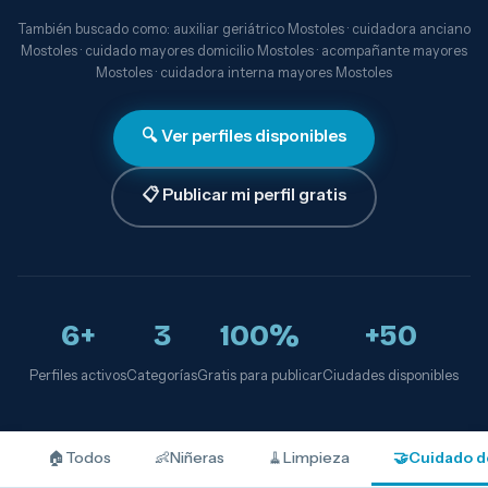
También buscado como: auxiliar geriátrico Mostoles · cuidadora anciano
Mostoles · cuidado mayores domicilio Mostoles · acompañante mayores
Mostoles · cuidadora interna mayores Mostoles
🔍 Ver perfiles disponibles
📋 Publicar mi perfil gratis
6+
3
100%
+50
Perfiles activos
Categorías
Gratis para publicar
Ciudades disponibles
🏠
Todos
👶
Niñeras
🧹
Limpieza
🤝
Cuidado d