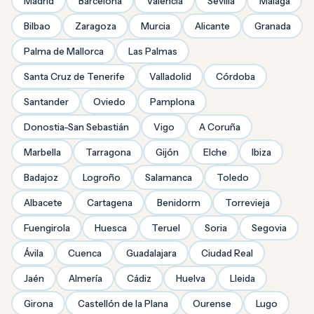
Madrid
Barcelona
Valencia
Sevilla
Málaga
Bilbao
Zaragoza
Murcia
Alicante
Granada
Palma de Mallorca
Las Palmas
Santa Cruz de Tenerife
Valladolid
Córdoba
Santander
Oviedo
Pamplona
Donostia-San Sebastián
Vigo
A Coruña
Marbella
Tarragona
Gijón
Elche
Ibiza
Badajoz
Logroño
Salamanca
Toledo
Albacete
Cartagena
Benidorm
Torrevieja
Fuengirola
Huesca
Teruel
Soria
Segovia
Ávila
Cuenca
Guadalajara
Ciudad Real
Jaén
Almería
Cádiz
Huelva
Lleida
Girona
Castellón de la Plana
Ourense
Lugo