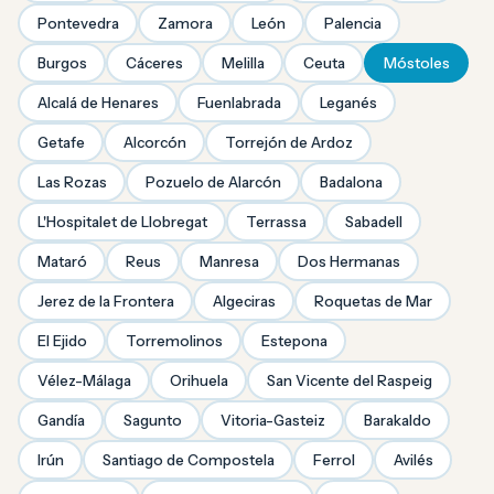
Pontevedra
Zamora
León
Palencia
Burgos
Cáceres
Melilla
Ceuta
Móstoles
Alcalá de Henares
Fuenlabrada
Leganés
Getafe
Alcorcón
Torrejón de Ardoz
Las Rozas
Pozuelo de Alarcón
Badalona
L'Hospitalet de Llobregat
Terrassa
Sabadell
Mataró
Reus
Manresa
Dos Hermanas
Jerez de la Frontera
Algeciras
Roquetas de Mar
El Ejido
Torremolinos
Estepona
Vélez-Málaga
Orihuela
San Vicente del Raspeig
Gandía
Sagunto
Vitoria-Gasteiz
Barakaldo
Irún
Santiago de Compostela
Ferrol
Avilés