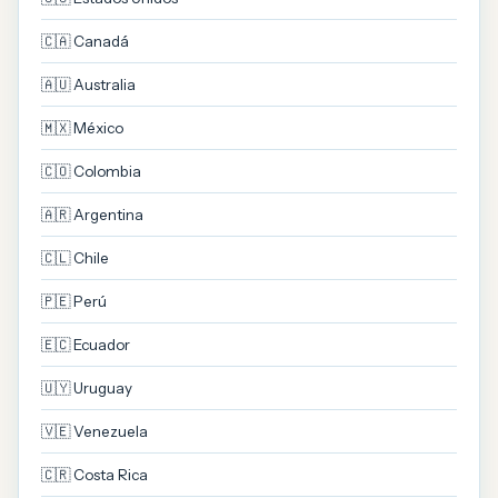
🇨🇦 Canadá
🇦🇺 Australia
🇲🇽 México
🇨🇴 Colombia
🇦🇷 Argentina
🇨🇱 Chile
🇵🇪 Perú
🇪🇨 Ecuador
🇺🇾 Uruguay
🇻🇪 Venezuela
🇨🇷 Costa Rica