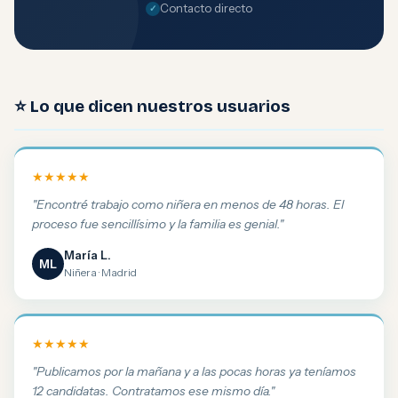
Contacto directo
⭐ Lo que dicen nuestros usuarios
★★★★★
"Encontré trabajo como niñera en menos de 48 horas. El
proceso fue sencillísimo y la familia es genial."
María L.
ML
Niñera · Madrid
★★★★★
"Publicamos por la mañana y a las pocas horas ya teníamos
12 candidatas. Contratamos ese mismo día."