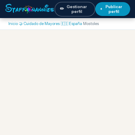
Gestionar
Publicar
✏️
+
perfil
perfil
Inicio
›
🤝 Cuidado de Mayores
›
🇪🇸 España
›
Mostoles