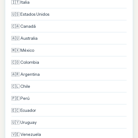
🇮🇹 Italia
🇺🇸 Estados Unidos
🇨🇦 Canadá
🇦🇺 Australia
🇲🇽 México
🇨🇴 Colombia
🇦🇷 Argentina
🇨🇱 Chile
🇵🇪 Perú
🇪🇨 Ecuador
🇺🇾 Uruguay
🇻🇪 Venezuela