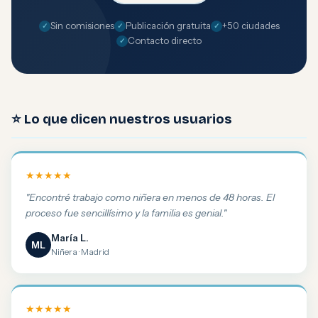
Sin comisiones
Publicación gratuita
+50 ciudades
Contacto directo
⭐ Lo que dicen nuestros usuarios
★★★★★
"Encontré trabajo como niñera en menos de 48 horas. El
proceso fue sencillísimo y la familia es genial."
María L.
ML
Niñera · Madrid
★★★★★