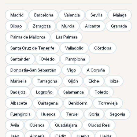
Madrid
Barcelona
Valencia
Sevilla
Málaga
Bilbao
Zaragoza
Murcia
Alicante
Granada
Palma de Mallorca
Las Palmas
Santa Cruz de Tenerife
Valladolid
Córdoba
Santander
Oviedo
Pamplona
Donostia-San Sebastián
Vigo
A Coruña
Marbella
Tarragona
Gijón
Elche
Ibiza
Badajoz
Logroño
Salamanca
Toledo
Albacete
Cartagena
Benidorm
Torrevieja
Fuengirola
Huesca
Teruel
Soria
Segovia
Ávila
Cuenca
Guadalajara
Ciudad Real
Jaén
Almería
Cádiz
Huelva
Lleida