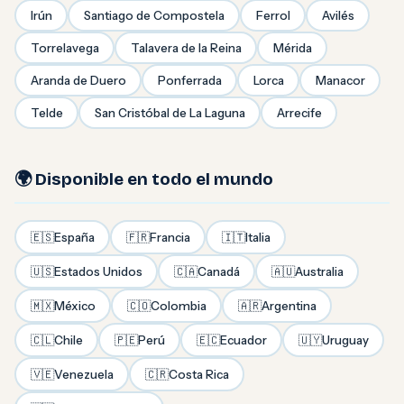
Irún
Santiago de Compostela
Ferrol
Avilés
Torrelavega
Talavera de la Reina
Mérida
Aranda de Duero
Ponferrada
Lorca
Manacor
Telde
San Cristóbal de La Laguna
Arrecife
🌍 Disponible en todo el mundo
🇪🇸
España
🇫🇷
Francia
🇮🇹
Italia
🇺🇸
Estados Unidos
🇨🇦
Canadá
🇦🇺
Australia
🇲🇽
México
🇨🇴
Colombia
🇦🇷
Argentina
🇨🇱
Chile
🇵🇪
Perú
🇪🇨
Ecuador
🇺🇾
Uruguay
🇻🇪
Venezuela
🇨🇷
Costa Rica