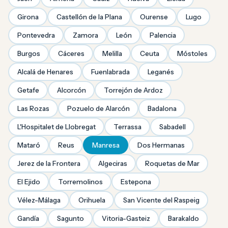
Girona
Castellón de la Plana
Ourense
Lugo
Pontevedra
Zamora
León
Palencia
Burgos
Cáceres
Melilla
Ceuta
Móstoles
Alcalá de Henares
Fuenlabrada
Leganés
Getafe
Alcorcón
Torrejón de Ardoz
Las Rozas
Pozuelo de Alarcón
Badalona
L'Hospitalet de Llobregat
Terrassa
Sabadell
Mataró
Reus
Manresa
Dos Hermanas
Jerez de la Frontera
Algeciras
Roquetas de Mar
El Ejido
Torremolinos
Estepona
Vélez-Málaga
Orihuela
San Vicente del Raspeig
Gandía
Sagunto
Vitoria-Gasteiz
Barakaldo