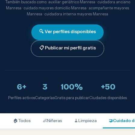
También buscado como: auxiliar geriátrico Manresa · cuidadora anciano
Manresa · cuidado mayores domicilio Manresa · acompañante mayores
Manresa · cuidadora interna mayores Manresa
🔍 Ver perfiles disponibles
📋 Publicar mi perfil gratis
6+
3
100%
+50
Perfiles activos
Categorías
Gratis para publicar
Ciudades disponibles
🏠
Todos
👶
Niñeras
🧹
Limpieza
🤝
Cuidado d