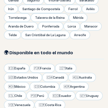
Gandía
Sagunto
Vitoria-Gasteiz
Barakaldo
Irún
Santiago de Compostela
Ferrol
Avilés
Torrelavega
Talavera de la Reina
Mérida
Aranda de Duero
Ponferrada
Lorca
Manacor
Telde
San Cristóbal de La Laguna
Arrecife
🌍 Disponible en todo el mundo
🇪🇸
España
🇫🇷
Francia
🇮🇹
Italia
🇺🇸
Estados Unidos
🇨🇦
Canadá
🇦🇺
Australia
🇲🇽
México
🇨🇴
Colombia
🇦🇷
Argentina
🇨🇱
Chile
🇵🇪
Perú
🇪🇨
Ecuador
🇺🇾
Uruguay
🇻🇪
Venezuela
🇨🇷
Costa Rica