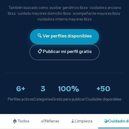
También buscado como: auxiliar geriátrico Ibiza · cuidadora anciano
Ibiza · cuidado mayores domicilio Ibiza · acompañante mayores Ibiza ·
cuidadora interna mayores Ibiza
🔍 Ver perfiles disponibles
📋 Publicar mi perfil gratis
6+
3
100%
+50
Perfiles activos
Categorías
Gratis para publicar
Ciudades disponibles
🏠
Todos
👶
Niñeras
🧹
Limpieza
🤝
Cuidado d