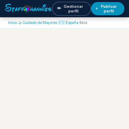
Gestionar
Publicar
✏️
+
perfil
perfil
Inicio
›
🤝 Cuidado de Mayores
›
🇪🇸 España
›
Ibiza