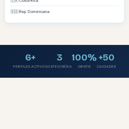
🇨🇷 Costa Rica
🇩🇴 Rep. Dominicana
6+
3
100%
+50
PERFILES ACTIVOS
CATEGORÍAS
GRATIS
CIUDADES