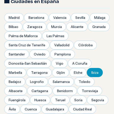
🏙️ Ciudades en España
Madrid
Barcelona
Valencia
Sevilla
Málaga
Bilbao
Zaragoza
Murcia
Alicante
Granada
Palma de Mallorca
Las Palmas
Santa Cruz de Tenerife
Valladolid
Córdoba
Santander
Oviedo
Pamplona
Donostia-San Sebastián
Vigo
A Coruña
Marbella
Tarragona
Gijón
Elche
Ibiza
Badajoz
Logroño
Salamanca
Toledo
Albacete
Cartagena
Benidorm
Torrevieja
Fuengirola
Huesca
Teruel
Soria
Segovia
Ávila
Cuenca
Guadalajara
Ciudad Real