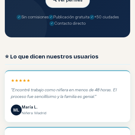
Sin comisiones
Publicación gratuita
+50 ciudades
Contacto directo
⭐ Lo que dicen nuestros usuarios
★★★★★
"Encontré trabajo como niñera en menos de 48 horas. El
proceso fue sencillísimo y la familia es genial."
María L.
ML
Niñera · Madrid