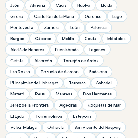
Jaén
Almería
Cádiz
Huelva
Lleida
Girona
Castellón de la Plana
Ourense
Lugo
Pontevedra
Zamora
León
Palencia
Burgos
Cáceres
Melilla
Ceuta
Móstoles
Alcalá de Henares
Fuenlabrada
Leganés
Getafe
Alcorcón
Torrejón de Ardoz
Las Rozas
Pozuelo de Alarcón
Badalona
L'Hospitalet de Llobregat
Terrassa
Sabadell
Mataró
Reus
Manresa
Dos Hermanas
Jerez de la Frontera
Algeciras
Roquetas de Mar
El Ejido
Torremolinos
Estepona
Vélez-Málaga
Orihuela
San Vicente del Raspeig