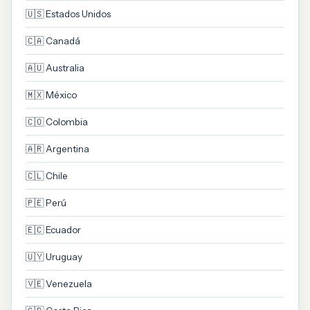
🇺🇸 Estados Unidos
🇨🇦 Canadá
🇦🇺 Australia
🇲🇽 México
🇨🇴 Colombia
🇦🇷 Argentina
🇨🇱 Chile
🇵🇪 Perú
🇪🇨 Ecuador
🇺🇾 Uruguay
🇻🇪 Venezuela