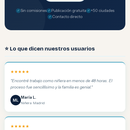
Sin comisiones
Publicación gratuita
+50 ciudades
Contacto directo
⭐ Lo que dicen nuestros usuarios
★★★★★
"Encontré trabajo como niñera en menos de 48 horas. El
proceso fue sencillísimo y la familia es genial."
María L.
ML
Niñera · Madrid
★★★★★