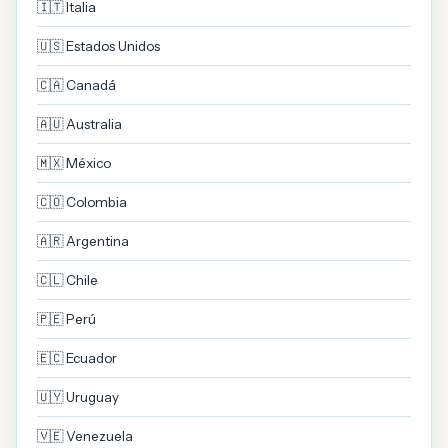
🇮🇹 Italia
🇺🇸 Estados Unidos
🇨🇦 Canadá
🇦🇺 Australia
🇲🇽 México
🇨🇴 Colombia
🇦🇷 Argentina
🇨🇱 Chile
🇵🇪 Perú
🇪🇨 Ecuador
🇺🇾 Uruguay
🇻🇪 Venezuela