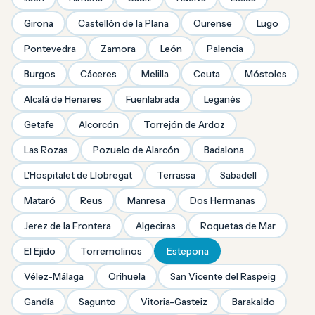
Girona
Castellón de la Plana
Ourense
Lugo
Pontevedra
Zamora
León
Palencia
Burgos
Cáceres
Melilla
Ceuta
Móstoles
Alcalá de Henares
Fuenlabrada
Leganés
Getafe
Alcorcón
Torrejón de Ardoz
Las Rozas
Pozuelo de Alarcón
Badalona
L'Hospitalet de Llobregat
Terrassa
Sabadell
Mataró
Reus
Manresa
Dos Hermanas
Jerez de la Frontera
Algeciras
Roquetas de Mar
El Ejido
Torremolinos
Estepona
Vélez-Málaga
Orihuela
San Vicente del Raspeig
Gandía
Sagunto
Vitoria-Gasteiz
Barakaldo