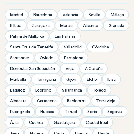
Madrid
Barcelona
Valencia
Sevilla
Málaga
Bilbao
Zaragoza
Murcia
Alicante
Granada
Palma de Mallorca
Las Palmas
Santa Cruz de Tenerife
Valladolid
Córdoba
Santander
Oviedo
Pamplona
Donostia-San Sebastián
Vigo
A Coruña
Marbella
Tarragona
Gijón
Elche
Ibiza
Badajoz
Logroño
Salamanca
Toledo
Albacete
Cartagena
Benidorm
Torrevieja
Fuengirola
Huesca
Teruel
Soria
Segovia
Ávila
Cuenca
Guadalajara
Ciudad Real
Jaén
Almería
Cádiz
Huelva
Lleida