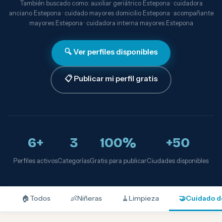
También buscado como: auxiliar geriátrico Estepona · cuidadora
anciano Estepona · cuidado mayores domicilio Estepona · acompañante
mayores Estepona · cuidadora interna mayores Estepona
🔍 Ver perfiles disponibles
📋 Publicar mi perfil gratis
6+
3
100%
+50
Perfiles activos
Categorías
Gratis para publicar
Ciudades disponibles
🏠
Todos
👶
Niñeras
🧹
Limpieza
🤝
Cuidado d