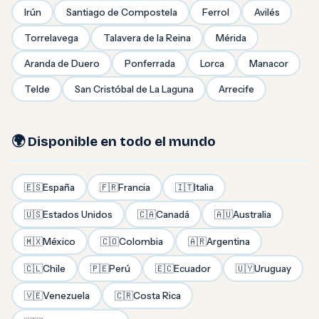
Irún
Santiago de Compostela
Ferrol
Avilés
Torrelavega
Talavera de la Reina
Mérida
Aranda de Duero
Ponferrada
Lorca
Manacor
Telde
San Cristóbal de La Laguna
Arrecife
🌍 Disponible en todo el mundo
🇪🇸
España
🇫🇷
Francia
🇮🇹
Italia
🇺🇸
Estados Unidos
🇨🇦
Canadá
🇦🇺
Australia
🇲🇽
México
🇨🇴
Colombia
🇦🇷
Argentina
🇨🇱
Chile
🇵🇪
Perú
🇪🇨
Ecuador
🇺🇾
Uruguay
🇻🇪
Venezuela
🇨🇷
Costa Rica