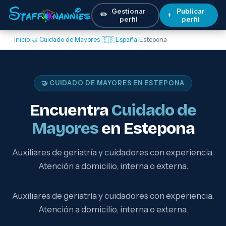
Gestionar
Publicar
✏️
+
perfil
perfil
Inicio
›
🤝 Cuidado de Mayores
›
🇪🇸 España
›
Estepona
🤝 CUIDADO DE MAYORES EN ESTEPONA
Encuentra
Cuidado de
Mayores
en Estepona
Auxiliares de geriatría y cuidadores con experiencia.
Atención a domicilio, interna o externa.
Auxiliares de geriatría y cuidadores con experiencia.
Atención a domicilio, interna o externa.