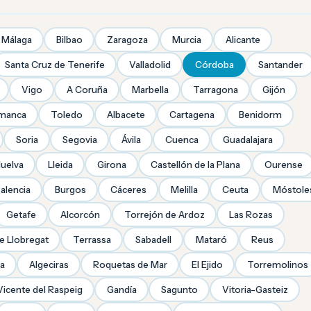
Málaga
Bilbao
Zaragoza
Murcia
Alicante
Santa Cruz de Tenerife
Valladolid
Córdoba
Santander
Vigo
A Coruña
Marbella
Tarragona
Gijón
amanca
Toledo
Albacete
Cartagena
Benidorm
Soria
Segovia
Ávila
Cuenca
Guadalajara
uelva
Lleida
Girona
Castellón de la Plana
Ourense
alencia
Burgos
Cáceres
Melilla
Ceuta
Móstole
Getafe
Alcorcón
Torrejón de Ardoz
Las Rozas
de Llobregat
Terrassa
Sabadell
Mataró
Reus
ra
Algeciras
Roquetas de Mar
El Ejido
Torremolinos
Vicente del Raspeig
Gandía
Sagunto
Vitoria-Gasteiz