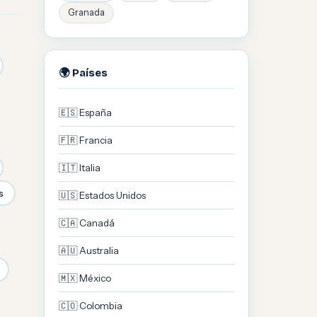
Granada
🌍 Países
🇪🇸 España
🇫🇷 Francia
🇮🇹 Italia
s
🇺🇸 Estados Unidos
🇨🇦 Canadá
🇦🇺 Australia
🇲🇽 México
🇨🇴 Colombia