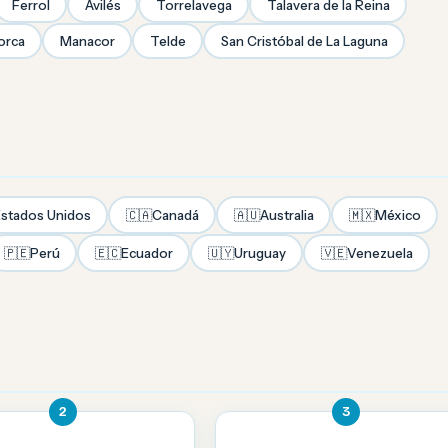
Ferrol
Avilés
Torrelavega
Talavera de la Reina
orca
Manacor
Telde
San Cristóbal de La Laguna
stados Unidos
🇨🇦
Canadá
🇦🇺
Australia
🇲🇽
México
🇵🇪
Perú
🇪🇨
Ecuador
🇺🇾
Uruguay
🇻🇪
Venezuela
2
3