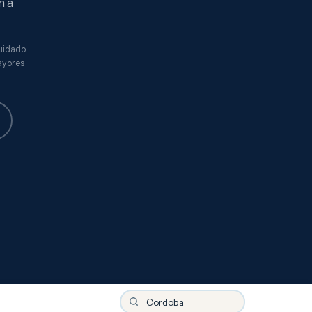
n a
cuidado
ayores