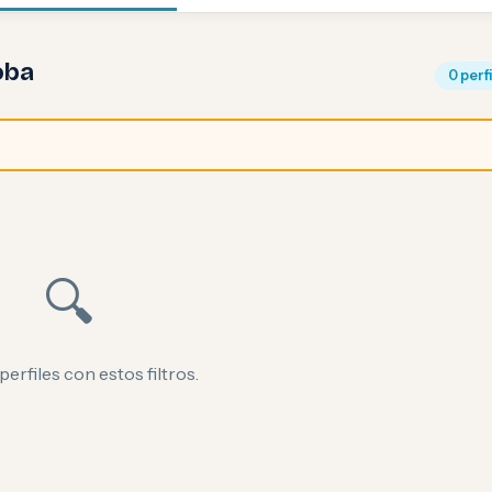
oba
0 perf
🔍
perfiles con estos filtros.