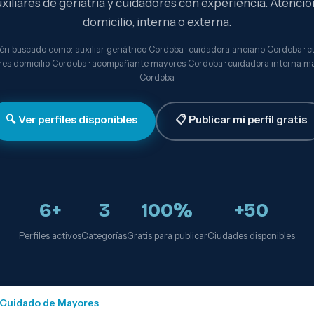
xiliares de geriatría y cuidadores con experiencia. Atenció
domicilio, interna o externa.
n buscado como: auxiliar geriátrico Cordoba · cuidadora anciano Cordoba · 
es domicilio Cordoba · acompañante mayores Cordoba · cuidadora interna m
Cordoba
🔍 Ver perfiles disponibles
📋 Publicar mi perfil gratis
6+
3
100%
+50
Perfiles activos
Categorías
Gratis para publicar
Ciudades disponibles
Cuidado de Mayores