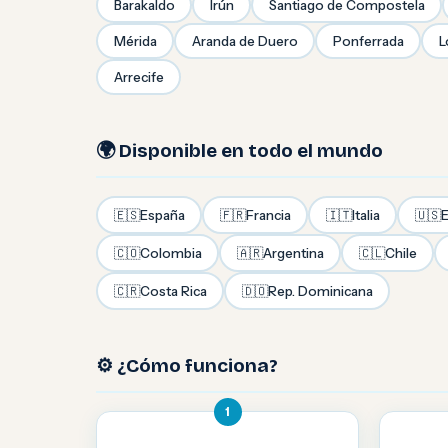
Barakaldo
Irún
Santiago de Compostela
Mérida
Aranda de Duero
Ponferrada
L
Arrecife
🌍 Disponible en todo el mundo
🇪🇸
España
🇫🇷
Francia
🇮🇹
Italia
🇺🇸
E
🇨🇴
Colombia
🇦🇷
Argentina
🇨🇱
Chile
🇨🇷
Costa Rica
🇩🇴
Rep. Dominicana
⚙️ ¿Cómo funciona?
1