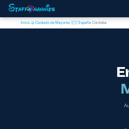
Inicio
›
🤝 Cuidado de Mayores
›
🇪🇸 España
›
Cordoba
E
Au