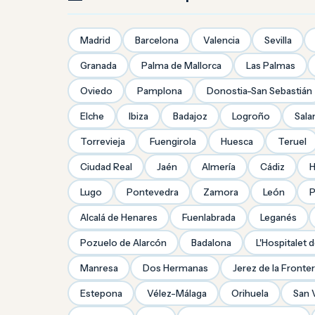
Madrid
Barcelona
Valencia
Sevilla
Granada
Palma de Mallorca
Las Palmas
Oviedo
Pamplona
Donostia-San Sebastián
Elche
Ibiza
Badajoz
Logroño
Sal
Torrevieja
Fuengirola
Huesca
Teruel
Ciudad Real
Jaén
Almería
Cádiz
H
Lugo
Pontevedra
Zamora
León
P
Alcalá de Henares
Fuenlabrada
Leganés
Pozuelo de Alarcón
Badalona
L'Hospitalet 
Manresa
Dos Hermanas
Jerez de la Fronte
Estepona
Vélez-Málaga
Orihuela
San 