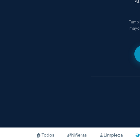
Au
Tambié
mayor
🏠
Todos
👶
Niñeras
🧹
Limpieza
🤝