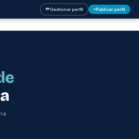
✏️
Gestionar perfil
+
Publicar perfil
de
ba
n a