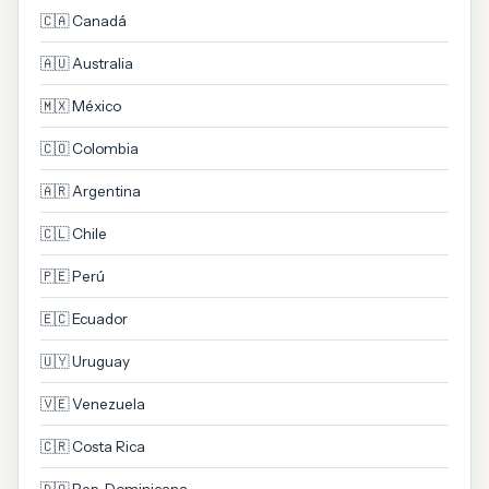
🇨🇦 Canadá
🇦🇺 Australia
🇲🇽 México
🇨🇴 Colombia
🇦🇷 Argentina
🇨🇱 Chile
🇵🇪 Perú
🇪🇨 Ecuador
🇺🇾 Uruguay
🇻🇪 Venezuela
🇨🇷 Costa Rica