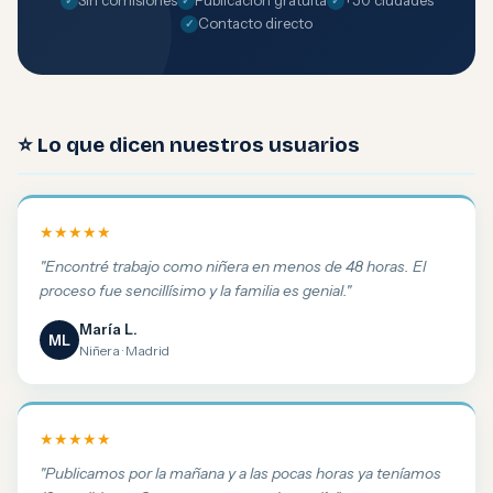
Sin comisiones
Publicación gratuita
+50 ciudades
Contacto directo
⭐ Lo que dicen nuestros usuarios
★★★★★
"Encontré trabajo como niñera en menos de 48 horas. El
proceso fue sencillísimo y la familia es genial."
María L.
ML
Niñera · Madrid
★★★★★
"Publicamos por la mañana y a las pocas horas ya teníamos