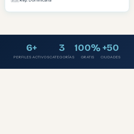
🇩🇴 Rep. Dominicana
6+
3
100%
+50
PERFILES ACTIVOS
CATEGORÍAS
GRATIS
CIUDADES