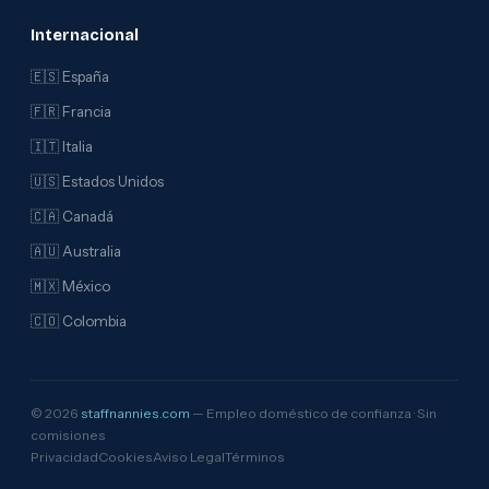
Internacional
🇪🇸 España
🇫🇷 Francia
🇮🇹 Italia
🇺🇸 Estados Unidos
🇨🇦 Canadá
🇦🇺 Australia
🇲🇽 México
🇨🇴 Colombia
© 2026
staffnannies.com
— Empleo doméstico de confianza · Sin
comisiones
Privacidad
Cookies
Aviso Legal
Términos