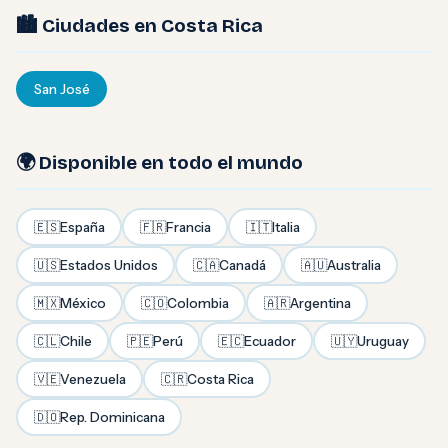
🏙️ Ciudades en Costa Rica
San José
🌍 Disponible en todo el mundo
🇪🇸
España
🇫🇷
Francia
🇮🇹
Italia
🇺🇸
Estados Unidos
🇨🇦
Canadá
🇦🇺
Australia
🇲🇽
México
🇨🇴
Colombia
🇦🇷
Argentina
🇨🇱
Chile
🇵🇪
Perú
🇪🇨
Ecuador
🇺🇾
Uruguay
🇻🇪
Venezuela
🇨🇷
Costa Rica
🇩🇴
Rep. Dominicana