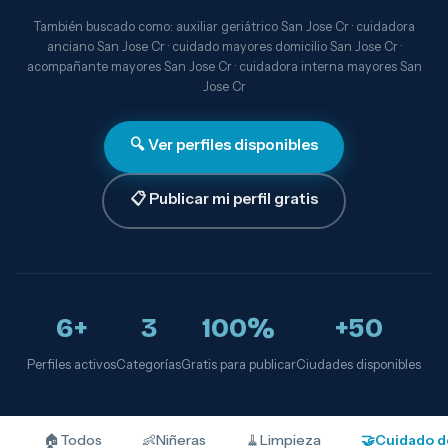
También buscado como: auxiliar geriátrico San Jose Cr · cuidadora
anciano San Jose Cr · cuidado mayores domicilio San Jose Cr ·
acompañante mayores San Jose Cr · cuidadora interna mayores San
Jose Cr
🔍 Ver perfiles disponibles
📋 Publicar mi perfil gratis
6+
3
100%
+50
Perfiles activos
Categorías
Gratis para publicar
Ciudades disponibles
🏠
Todos
👶
Niñeras
🧹
Limpieza
🤝
Cuidado d