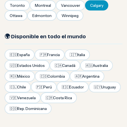
Toronto
Montreal
Vancouver
Calgary
Ottawa
Edmonton
Winnipeg
🌍 Disponible en todo el mundo
🇪🇸
España
🇫🇷
Francia
🇮🇹
Italia
🇺🇸
Estados Unidos
🇨🇦
Canadá
🇦🇺
Australia
🇲🇽
México
🇨🇴
Colombia
🇦🇷
Argentina
🇨🇱
Chile
🇵🇪
Perú
🇪🇨
Ecuador
🇺🇾
Uruguay
🇻🇪
Venezuela
🇨🇷
Costa Rica
🇩🇴
Rep. Dominicana