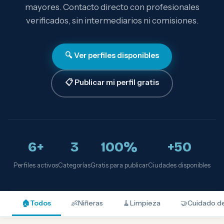
mayores. Contacto directo con profesionales
verificados, sin intermediarios ni comisiones.
🔍 Ver perfiles disponibles
📋 Publicar mi perfil gratis
6+
3
100%
+50
Perfiles activos
Categorías
Gratis para publicar
Ciudades disponibles
🏠
Todos
👶
Niñeras
🧹
Limpieza
🤝
Cuidado d