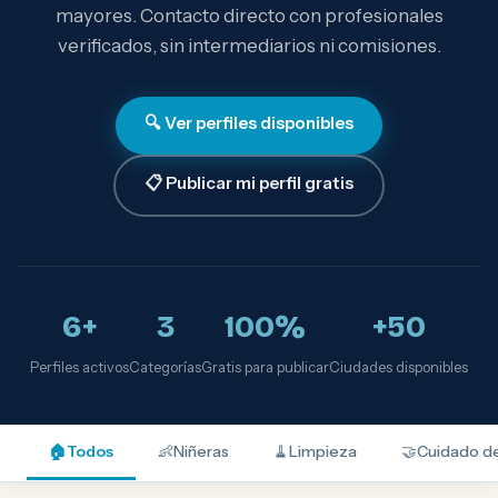
mayores. Contacto directo con profesionales
verificados, sin intermediarios ni comisiones.
🔍 Ver perfiles disponibles
📋 Publicar mi perfil gratis
6+
3
100%
+50
Perfiles activos
Categorías
Gratis para publicar
Ciudades disponibles
🏠
Todos
👶
Niñeras
🧹
Limpieza
🤝
Cuidado d