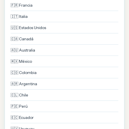
🇫🇷 Francia
🇮🇹 Italia
🇺🇸 Estados Unidos
🇨🇦 Canadá
🇦🇺 Australia
🇲🇽 México
🇨🇴 Colombia
🇦🇷 Argentina
🇨🇱 Chile
🇵🇪 Perú
🇪🇨 Ecuador
🇺🇾 Uruguay