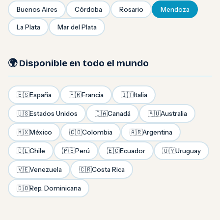
Buenos Aires
Córdoba
Rosario
Mendoza
La Plata
Mar del Plata
🌍 Disponible en todo el mundo
🇪🇸
España
🇫🇷
Francia
🇮🇹
Italia
🇺🇸
Estados Unidos
🇨🇦
Canadá
🇦🇺
Australia
🇲🇽
México
🇨🇴
Colombia
🇦🇷
Argentina
🇨🇱
Chile
🇵🇪
Perú
🇪🇨
Ecuador
🇺🇾
Uruguay
🇻🇪
Venezuela
🇨🇷
Costa Rica
🇩🇴
Rep. Dominicana