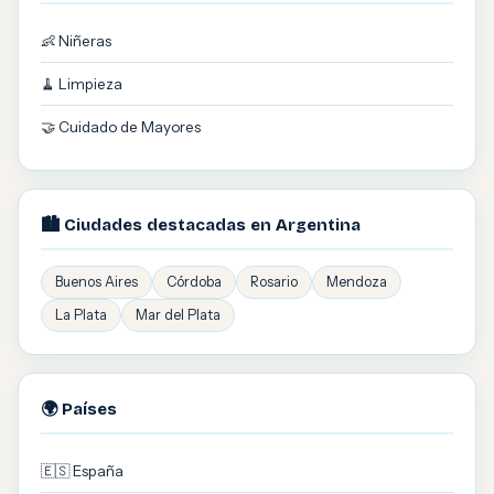
👶 Niñeras
🧹 Limpieza
🤝 Cuidado de Mayores
🏙️ Ciudades destacadas en Argentina
Buenos Aires
Córdoba
Rosario
Mendoza
La Plata
Mar del Plata
🌍 Países
🇪🇸 España